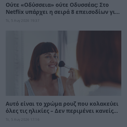
Ούτε «Οδύσσεια» ούτε Οδυσσέας: Στο
Netflix υπάρχει η σειρά 8 επεισοδίων για
να απολαύσετε τον Όμηρο χωρίς να
Τε, 5 Αυγ 2026 19:37
φύγετε από το σπίτι
Αυτό είναι το χρώμα ρουζ που κολακεύει
όλες τις ηλικίες – Δεν περιμένει κανείς
ότι “χαρίζει” τέτοια φρεσκάδα και
Τε, 5 Αυγ 2026 17:16
νεανική όψη