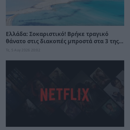
Ελλάδα: Σοκαριστικό! Βρήκε τραγικό
θάνατο στις διακοπές μπροστά στα 3 της
παιδιά
Τε, 5 Αυγ 2026 20:02