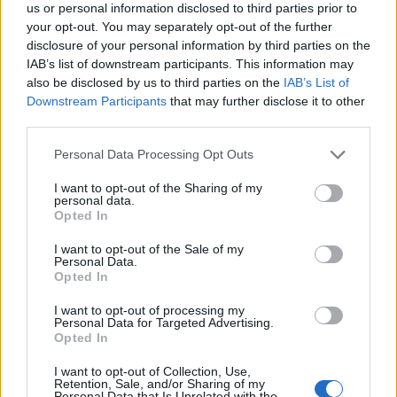
us or personal information disclosed to third parties prior to
your opt-out. You may separately opt-out of the further
disclosure of your personal information by third parties on the
IAB’s list of downstream participants. This information may
also be disclosed by us to third parties on the
IAB’s List of
Downstream Participants
that may further disclose it to other
third parties.
Personal Data Processing Opt Outs
I want to opt-out of the Sharing of my
personal data.
Opted In
I want to opt-out of the Sale of my
Personal Data.
2χρονο
ανατριχίλα
βίντεο
Διεθνή
και
Opted In
καταλάθος
με…..
μητέρα
Παιδί
σκότωσε
τι
I want to opt-out of processing my
του
Φρίκη
Personal Data for Targeted Advertising.
Opted In
I want to opt-out of Collection, Use,
Είμαστε και στο Google News:
Retention, Sale, and/or Sharing of my
Personal Data that Is Unrelated with the