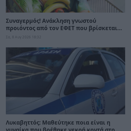
Συναγερμός! Ανάκληση γνωστού
προιόντος από τον ΕΦΕΤ που βρίσκεται
στα ράφια των σούπερ μάρκετ – Μην το
Σα, 8 Αυγ 2026 18:32
καταναλώσετε
Λυκαβηττός: Μαθεύτηκε ποια είναι η
γυναίκα που βρέθηκε νεκρή κοντά στο