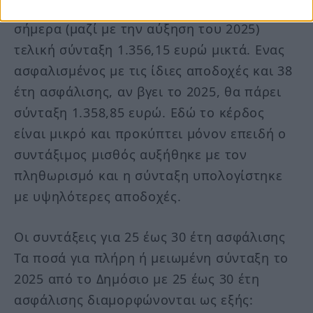
ευρώ και 38 χρόνια ασφάλισης παίρνει
σήμερα (μαζί με την αύξηση του 2025)
τελική σύνταξη 1.356,15 ευρώ μικτά. Ενας
ασφαλισμένος με τις ίδιες αποδοχές και 38
έτη ασφάλισης, αν βγει το 2025, θα πάρει
σύνταξη 1.358,85 ευρώ. Εδώ το κέρδος
είναι μικρό και προκύπτει μόνον επειδή ο
συντάξιμος μισθός αυξήθηκε με τον
πληθωρισμό και η σύνταξη υπολογίστηκε
με υψηλότερες αποδοχές.
Οι συντάξεις για 25 έως 30 έτη ασφάλισης
Τα ποσά για πλήρη ή μειωμένη σύνταξη το
2025 από το Δημόσιο με 25 έως 30 έτη
ασφάλισης διαμορφώνονται ως εξής: