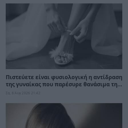
Πιστεύετε είναι φυσιολογική η αντίδραση
της γυναίκας που παρέσυρε θανάσιμα τη
34χρονη νύφη; «Θέλω τον πατέρα μου…»
Σα, 8 Αυγ 2026 21:42
(Βίντεο)