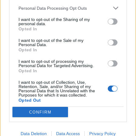
Δημόσιος υπάλληλος που θα
Personal Data Processing Opt Outs
συνταξιοδοτηθεί με 36 έτη το 2025 και
I want to opt-out of the Sharing of my
συντάξιμες αποδοχές 1.710 ευρώ θα πάρει
personal data.
Opted In
σύνταξη 1.117 ευρώ. Αν έβγαινε το 2024 με
35 έτη, η σύνταξή του σήμερα, μετά και την
I want to opt-out of the Sale of my
Personal Data.
αύξηση 2,4%, θα ήταν 1.073 ευρώ. Το
Opted In
κέρδος του για το 2025 είναι 45 ευρώ τον
I want to opt-out of processing my
Personal Data for Targeted Advertising.
μήνα ή 540 ευρώ τον χρόνο.
Opted In
Κέρδος -έστω και κατά μερικά ευρώ-
I want to opt-out of Collection, Use,
προκύπτει και για όσους αποχωρήσουν με
Retention, Sale, and/or Sharing of my
Personal Data that Is Unrelated with the
τα ίδια έτη ασφάλισης σε σύγκριση με το
Purposes for which it was collected.
Opted Out
2024.
CONFIRM
Για παράδειγμα, ένας ασφαλισμένος που
βγήκε το 2024 με συντάξιμο μισθό 2.000
Data Deletion
Data Access
Privacy Policy