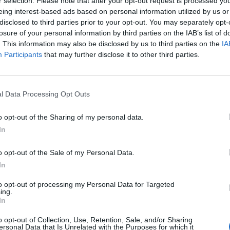
r selection. Please note that after your opt-out request is processed y
eing interest-based ads based on personal information utilized by us or
disclosed to third parties prior to your opt-out. You may separately opt-
, δόξα τω Θεώ, απλά ήθελε λίγο
losure of your personal information by third parties on the IAB’s list of
. This information may also be disclosed by us to third parties on the
IA
κόπωση είναι κακό πράγμα. Πρέπει
Participants
that may further disclose it to other third parties.
δουλειά είναι υγεία, αλλά…»,
στρια.
l Data Processing Opt Outs
o opt-out of the Sharing of my personal data.
ν και είμαι και τελειομανής. Αυτό…
In
λύ σε αυτή τη δουλειά μας, ότι
o opt-out of the Sale of my Personal Data.
α και όχι για τον εαυτό μας μόνο,
In
ξει προς τους συναδέλφους μας, τους
to opt-out of processing my Personal Data for Targeted
ε η Έλενα Παπαρίζου.
ing.
In
o opt-out of Collection, Use, Retention, Sale, and/or Sharing
ος, αλλά οφείλω να πω, επίσης, στους
ersonal Data that Is Unrelated with the Purposes for which it