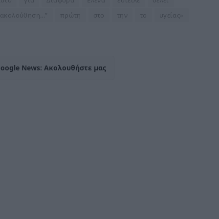
ακολούθηση…”
πρώτη
στο
την
το
υγείας»
Google News: Ακολουθήστε μας