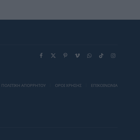
Σαββατοκύριακο
Facebook
X
Pinterest
Vimeo
WhatsApp
TikTok
Instagram
(Twitter)
ΠΟΛΙΤΙΚΗ ΑΠΟΡΡΗΤΟΥ
ΟΡΟΙ ΧΡΗΣΗΣ
ΕΠΙΚΟΙΝΩΝΙΑ