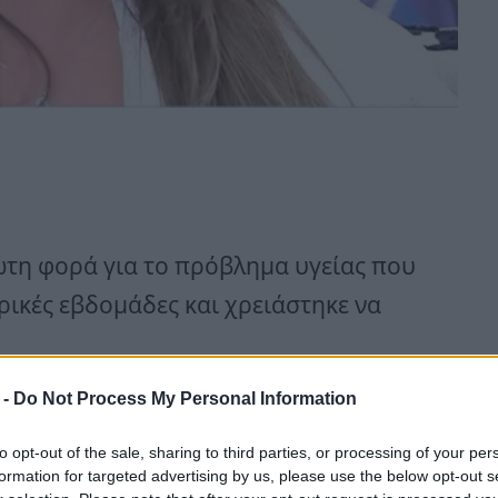
ώτη φορά για το πρόβλημα υγείας που
ρικές εβδομάδες και χρειάστηκε να
 -
Do Not Process My Personal Information
ρι της Κυριακής (11.01.2026) βρέθηκε
ι» με τη Ναταλία Γερμανού, μαζί με
to opt-out of the sale, sharing to third parties, or processing of your per
formation for targeted advertising by us, please use the below opt-out s
ι αυτό που έπαθε ήταν υπερκόπωση.