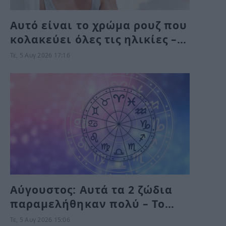
Αυτό είναι το χρώμα ρουζ που
κολακεύει όλες τις ηλικίες –
Δεν περιμένει κανείς ότι
Τε, 5 Αυγ 2026 17:16
“χαρίζει” τέτοια φρεσκάδα
και νεανική όψη
Αύγουστος: Αυτά τα 2 ζώδια
παραμελήθηκαν πολύ – Το
Σύμπαν τους δίνει τύχη το
Τε, 5 Αυγ 2026 15:06