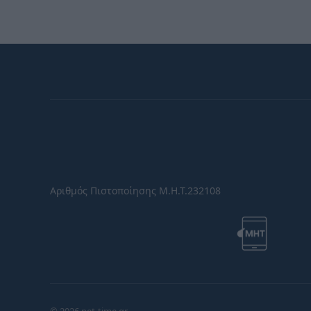
Αριθμός Πιστοποίησης Μ.Η.Τ.232108