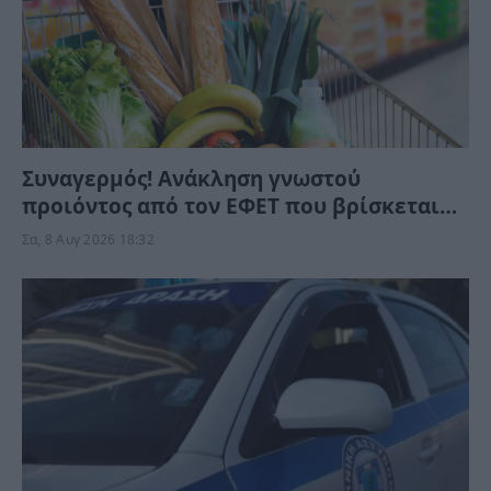
Συναγερμός! Ανάκληση γνωστού
προιόντος από τον ΕΦΕΤ που βρίσκεται
στα ράφια των σούπερ μάρκετ – Μην το
Σα, 8 Αυγ 2026 18:32
καταναλώσετε