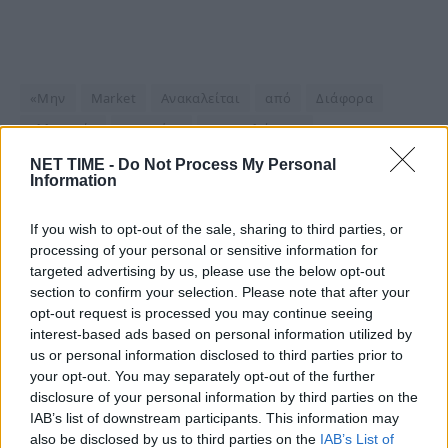
«Μην
Market
Ανακαλείται
από
Διάφορα
Ελληνικής
εταιρείας
καταναλώσετε!
πασίγνωστης
προιόν
Σούπερ
Τα
το
NET TIME -
Do Not Process My Personal
Information
Είμαστε και στο Google News:
If you wish to opt-out of the sale, sharing to third parties, or
Ακολουθήστε μας
processing of your personal or sensitive information for
targeted advertising by us, please use the below opt-out
section to confirm your selection. Please note that after your
opt-out request is processed you may continue seeing
interest-based ads based on personal information utilized by
us or personal information disclosed to third parties prior to
your opt-out. You may separately opt-out of the further
disclosure of your personal information by third parties on the
IAB’s list of downstream participants. This information may
also be disclosed by us to third parties on the
IAB’s List of