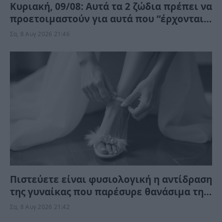
Κυριακή, 09/08: Αυτά τα 2 ζώδια πρέπει να
προετοιμαστούν για αυτά που “έρχονται”
– Ποιοι κερδίζουν;
Σα, 8 Αυγ 2026 21:46
Πιστεύετε είναι φυσιολογική η αντίδραση
της γυναίκας που παρέσυρε θανάσιμα τη
34χρονη νύφη; «Θέλω τον πατέρα μου…»
Σα, 8 Αυγ 2026 21:42
(Βίντεο)