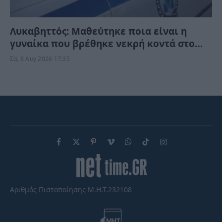
Λυκαβηττός: Μαθεύτηκε ποια είναι η
γυναίκα που βρέθηκε νεκρή κοντά στο
εκκλησάκι – Τι της συνέβη;
Σα, 8 Αυγ 2026 17:35
Facebook
X
Pinterest
Vimeo
WhatsApp
TikTok
Instagram
(Twitter)
Αριθμός Πιστοποίησης Μ.Η.Τ.232108