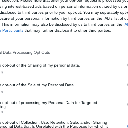
r selection. Please note that after your opt-out request is processed y
eing interest-based ads based on personal information utilized by us or
ήδη σε ανάκληση συγκεκριμένων
disclosed to third parties prior to your opt-out. You may separately opt-
ι για τα προϊόντα με ονομασία
losure of your personal information by third parties on the IAB’s list of
. This information may also be disclosed by us to third parties on the
IA
ία της εταιρείας ΑΜΒΡΟΣΙΑ αλλά και
Participants
that may further disclose it to other third parties.
ΙΚΡΕΣ ΦΑΡΜΕΣ ΤΟΥ ΒΟΥΝΟΥ ιδιωτική
Ν και ΧΟΥΜΟΥΣ ΕΚΛΕΚΤΟ ΜΑΚΕΔΟΝΙΑΣ
l Data Processing Opt Outs
ΓΝΑΤΙΑ ΑΕ -DISCOUNT MARKT).
o opt-out of the Sharing of my personal data.
In
 σε διάφορες επιχειρήσεις λιανικής
o opt-out of the Sale of my Personal Data.
ΒΡΟΣΙΑ έχει ήδη ζητήσει την
In
 από τους πελάτες της.
to opt-out of processing my Personal Data for Targeted
ing.
In
ου έχουν ήδη προμηθευτεί τα
o opt-out of Collection, Use, Retention, Sale, and/or Sharing
ersonal Data that Is Unrelated with the Purposes for which it
 καταναλώσουν.