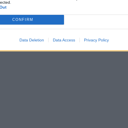
lected.
Out
CONFIRM
Data Deletion
Data Access
Privacy Policy
Διάφορα
Ελληνικής
εταιρείας
καταναλώσετε!