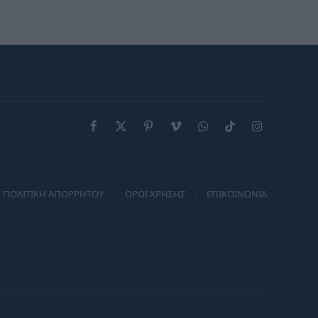
ευκαιρίες και απρόσμενες
εξελίξεις
Facebook
X
Pinterest
Vimeo
WhatsApp
TikTok
Instagram
(Twitter)
ΠΟΛΙΤΙΚΗ ΑΠΟΡΡΗΤΟΥ
ΟΡΟΙ ΧΡΗΣΗΣ
ΕΠΙΚΟΙΝΩΝΙΑ