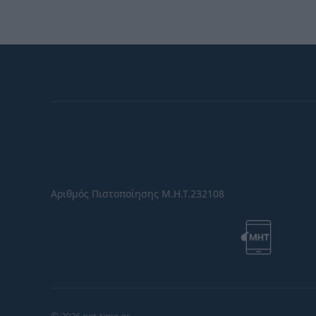
Αριθμός Πιστοποίησης Μ.Η.Τ.232108