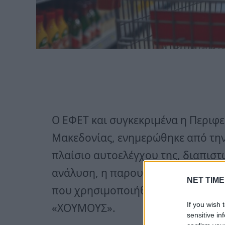
Ο ΕΦΕΤ και συγκεκριμένα η Περιφε
Μακεδονίας, ενημερώθηκε από την
πλαίσιο αυτοελέγχου της, διαπιστ
ανάλυση, η παρουσία Salmonella s
NET TIME
που χρησιμοποιήθηκε για την πα
If you wish 
«ΧΟΥΜΟΥΣ».
sensitive in