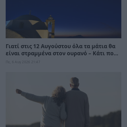
Γιατί στις 12 Αυγούστου όλα τα μάτια θα
είναι στραμμένα στον ουρανό – Κάτι πολύ
σπάνιο θα συμβεί
Πε, 6 Αυγ 2026 21:47