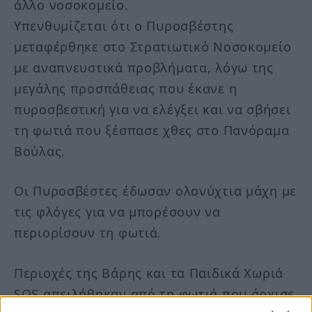
άλλο νοσοκομείο.
Υπενθυμίζεται ότι ο Πυροσβέστης
μεταφέρθηκε στο Στρατιωτικό Νοσοκομείο
με αναπνευστικά προβλήματα, λόγω της
μεγάλης προσπάθειας που έκανε η
πυροσβεστική για να ελέγξει και να σβήσει
τη φωτιά που ξέσπασε χθες στο Πανόραμα
Βούλας.
Οι Πυροσβέστες έδωσαν ολονύχτια μάχη με
τις φλόγες για να μπορέσουν να
περιορίσουν τη φωτιά.
Περιοχές της Βάρης και τα Παιδικά Χωριά
SOS απειλήθηκαν από τη φωτιά που άρχισε