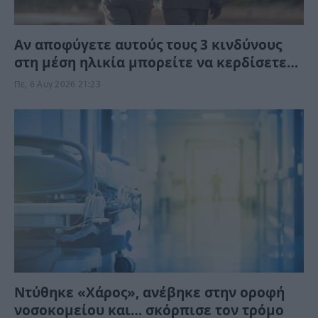
Αν αποφύγετε αυτούς τους 3 κινδύνους
στη μέση ηλικία μπορείτε να κερδίσετε
έως 13 χρόνια ζωής χωρίς άνοια
Πε, 6 Αυγ 2026 21:23
Ντύθηκε «Χάρος», ανέβηκε στην οροφή
νοσοκομείου και… σκόρπισε τον τρόμο