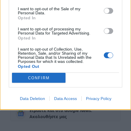
οποίος περιλαμβάνει τουλάχιστον 23
καμένα σπίτια και 4 οχήματα, σύμφωνα με
I want to opt-out of the Sale of my
Personal Data.
τον δήμαρχο Βάρης – Βούλας –
Opted In
Βουλιαγμένης.
I want to opt-out of processing my
Personal Data for Targeted Advertising.
Opted In
I want to opt-out of Collection, Use,
Retention, Sale, and/or Sharing of my
Personal Data that Is Unrelated with the
Purposes for which it was collected.
Opted Out
Γλυφάδα:Απίστευτο
Γλυφάδα!
Διάφορα
CONFIRM
ελληνικό.Έδιωξαν
εποχικό
Νοσοκομείο
ΟΜΩΣ!
πυροσβέστη
Τραυματίστηκε
φωτιά»!
χθες
Data Deletion
Data Access
Privacy Policy
Είμαστε και στο Google News:
Ακολουθήστε μας