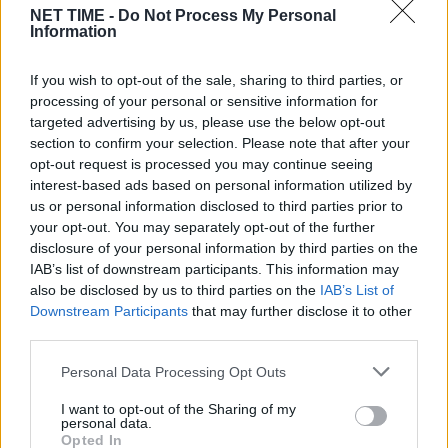
από τη Γλυφάδα και προχώρησε προς το
NET TIME -
Do Not Process My Personal
Πανόραμα Βούλας καθώς, σύμφωνα με τον
Information
δήμαρχο Βάρης – Βούλας – Βουλιαγμένης,
If you wish to opt-out of the sale, sharing to third parties, or
Γιώργο Κωνσταντέλλο, δόθηκε εντολή να
processing of your personal or sensitive information for
εκκενωθούν οι οικισμοί Νέα Κάλυμνος,
targeted advertising by us, please use the below opt-out
section to confirm your selection. Please note that after your
Χέρωμα, Δίλοφο και Εξοχή. Επίσης, έγινε
opt-out request is processed you may continue seeing
προληπτική εκκένωση και στο γηροκομείο
interest-based ads based on personal information utilized by
us or personal information disclosed to third parties prior to
Άκτιος στη Βούλα με 300 φιλοξενούμενους.
your opt-out. You may separately opt-out of the further
disclosure of your personal information by third parties on the
οι ηρωικές προσπάθειες των πυροσβεστών
IAB’s list of downstream participants. This information may
also be disclosed by us to third parties on the
IAB’s List of
είτε από το έδαφος είτε από αέρος σε
Downstream Participants
that may further disclose it to other
συνδυασμό με τη δύναμη ψυχής που
third parties.
κατέβαλαν οι κάτοικοι της λεγόμενης
Personal Data Processing Opt Outs
«Αθηναϊκής Ριβιέρας», δεν έφτασαν για να
I want to opt-out of the Sharing of my
αποφευχθεί ένας θλιβερός απολογισμός, ο
personal data.
Opted In