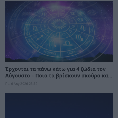
Έρχονται τα πάνω κάτω για 4 ζώδια τον
Αύγουστο – Ποια τα βρίσκουν σκούρα και
ποια αναπνεόυν
Πε, 6 Αυγ 2026 23:52