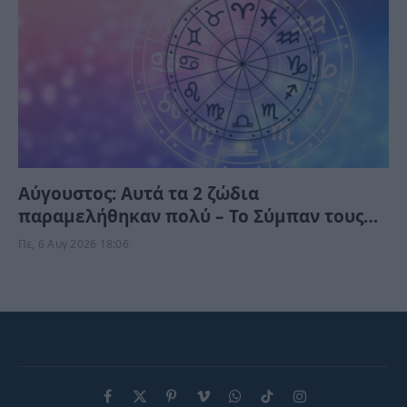
Αύγουστος: Αυτά τα 2 ζώδια
παραμελήθηκαν πολύ – Το Σύμπαν τους
δίνει τύχη το Σαββατοκύριακο
Πε, 6 Αυγ 2026 18:06
Facebook
X
Pinterest
Vimeo
WhatsApp
TikTok
Instagram