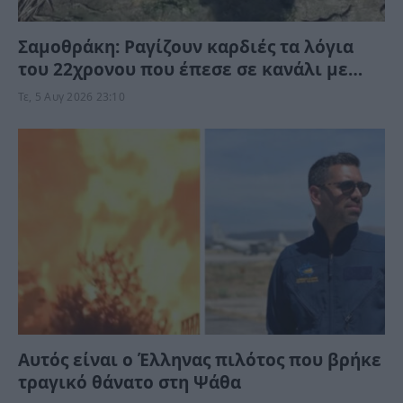
Σαμοθράκη: Ραγίζουν καρδιές τα λόγια
του 22χρονου που έπεσε σε κανάλι με
καυτό νερό – “Μαμά νόμιζες…”
Τε, 5 Αυγ 2026 23:10
Αυτός είναι ο Έλληνας πιλότος που βρήκε
τραγικό θάνατο στη Ψάθα