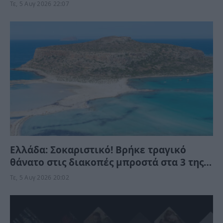
Τε, 5 Αυγ 2026 22:07
Ελλάδα: Σοκαριστικό! Βρήκε τραγικό
θάνατο στις διακοπές μπροστά στα 3 της
παιδιά
Τε, 5 Αυγ 2026 20:02