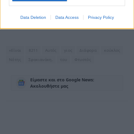
Data Deletion
Data Access
Privacy Policy
«Είναι
8211
Αυτός
γιος
Διάφορα
κούκλος
Νότης
Σφακιανάκη.
του
Φτυστός
Είμαστε και στο Google News:
Ακολουθήστε μας