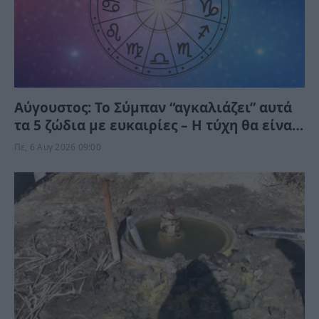
Αύγουστος: Το Σύμπαν “αγκαλιάζει” αυτά
τα 5 ζώδια με ευκαιρίες – Η τύχη θα είναι
με το μέρος τους
Πε, 6 Αυγ 2026 09:00