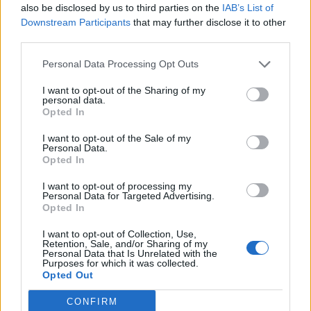
also be disclosed by us to third parties on the
IAB’s List of
Downstream Participants
that may further disclose it to other
third parties.
Personal Data Processing Opt Outs
I want to opt-out of the Sharing of my
personal data.
Opted In
I want to opt-out of the Sale of my
Personal Data.
Opted In
I want to opt-out of processing my
Personal Data for Targeted Advertising.
Opted In
I want to opt-out of Collection, Use,
Retention, Sale, and/or Sharing of my
Δείτε το βίντεο – Viral ο καθηγητής
Personal Data that Is Unrelated with the
Purposes for which it was collected.
που είναι “σωσίας” του Νότη
Opted Out
Σφακιανάκη
CONFIRM