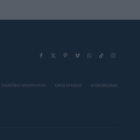
αξίες, πορτοφόλι και φέρνει
στην επιφάνεια παλιές
πληγές
Facebook
X
Pinterest
Vimeo
WhatsApp
TikTok
Instagram
(Twitter)
ΠΟΛΙΤΙΚΗ ΑΠΟΡΡΗΤΟΥ
ΟΡΟΙ ΧΡΗΣΗΣ
ΕΠΙΚΟΙΝΩΝΙΑ