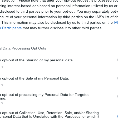
υλλυπητήρια ανακοίνωση:
r selection. Please note that after your opt-out request is processed y
eing interest-based ads based on personal information utilized by us or
disclosed to third parties prior to your opt-out. You may separately opt-
losure of your personal information by third parties on the IAB’s list of
 Provil αποχαιρετάμε σήμερα τον
. This information may also be disclosed by us to third parties on the
IA
ιάννου, ο οποίος δεν είναι πια μαζί
Participants
that may further disclose it to other third parties.
l Data Processing Opt Outs
ά του να γίνεται πράξη και
o opt-out of the Sharing of my personal data.
ύγχρονη και δυνατή εταιρία η οποία
In
 δεκάδες ανθρώπους και οικογένειες και
o opt-out of the Sale of my Personal Data.
μας.
In
to opt-out of processing my Personal Data for Targeted
ing.
ερρών. Εργαζόταν από μικρός στην
In
ε τεχνολογία τροφίμων και διοίκηση
o opt-out of Collection, Use, Retention, Sale, and/or Sharing
ersonal Data that Is Unrelated with the Purposes for which it