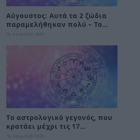
Αύγουστος: Αυτά τα 2 ζώδια
παραμελήθηκαν πολύ – Το
Σύμπαν τους δίνει τύχη το
Πε, 6 Αυγ 2026 18:06
Σαββατοκύριακο
Tο αστρολογικό γεγονός, που
κρατάει μέχρι τις 17
Σεπτεμβρίου και δοκιμάζει
Πε, 6 Αυγ 2026 18:06