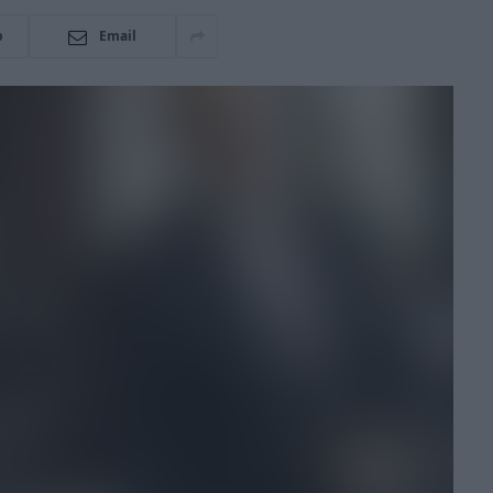
p
Email