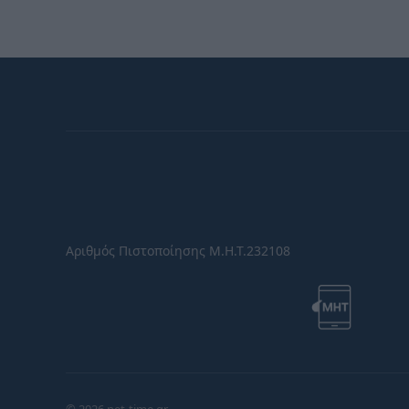
Αριθμός Πιστοποίησης Μ.Η.Τ.232108