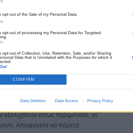
τε πλησιάζει
In
ν ημερών αρχίζουν να αποδίδουν
o opt-out of the Sale of my Personal Data.
ι τόσο στον επαγγελματικό όσο και
In
κλείεται να δεχθείτε μια πρόταση ή
to opt-out of processing my Personal Data for Targeted
ing.
 την αυτοπεποίθησή σας. Είναι μια
In
δια που σας ενδιαφέρουν και να
o opt-out of Collection, Use, Retention, Sale, and/or Sharing
ersonal Data that Is Unrelated with the Purposes for which it
lected.
Out
CONFIRM
σσότερη προσοχή
η να σας παρασύρει
Data Deletion
Data Access
Privacy Policy
ές καθυστερήσεις ή συναισθηματική
ν εξελιχθούν όπως περιμένατε, γι’
μονή. Αποφύγετε να πάρετε