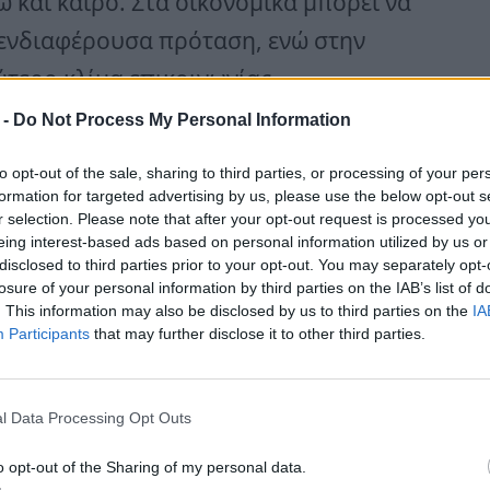
 και καιρό. Στα οικονομικά μπορεί να
α ενδιαφέρουσα πρόταση, ενώ στην
τερο κλίμα επικοινωνίας.
ρουσιάζονται χωρίς να φοβηθείτε να
 -
Do Not Process My Personal Information
to opt-out of the sale, sharing to third parties, or processing of your per
formation for targeted advertising by us, please use the below opt-out s
r selection. Please note that after your opt-out request is processed y
ουν εξελίξεις
eing interest-based ads based on personal information utilized by us or
ς νέες συνεργασίες και τις κοινωνικές
disclosed to third parties prior to your opt-out. You may separately opt-
losure of your personal information by third parties on the IAB’s list of
ντηση ή ακόμη και μια τυχαία
. This information may also be disclosed by us to third parties on the
IA
Participants
that may further disclose it to other third parties.
αίτερα σημαντική για το μέλλον σας.
ίσετε χάρη στις ιδέες και την ευελιξία
γίνεται πιο ζεστό και αισιόδοξο.
l Data Processing Opt Outs
o opt-out of the Sharing of my personal data.