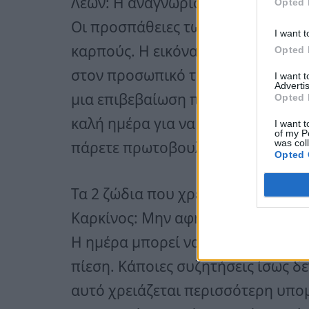
Λέων: Η αναγνώριση που περιμένα
Opted 
Οι προσπάθειες των προηγούμενω
I want t
καρπούς. Η εικόνα σας βελτιώνετα
Opted 
στον προσωπικό τομέα και δεν απο
I want 
Advertis
μια επιβεβαίωση που θα ενισχύσει
Opted 
καλή ημέρα για να προωθήσετε σχέ
I want t
of my P
was col
πάρετε πρωτοβουλίες.
Opted 
Τα 2 ζώδια που χρειάζονται περι
Καρκίνος: Μην αφήσετε την έντασ
Η ημέρα μπορεί να σας φέρει μικρ
πίεση. Κάποιες συζητήσεις ίσως δε
αυτό χρειάζεται περισσότερη υπο