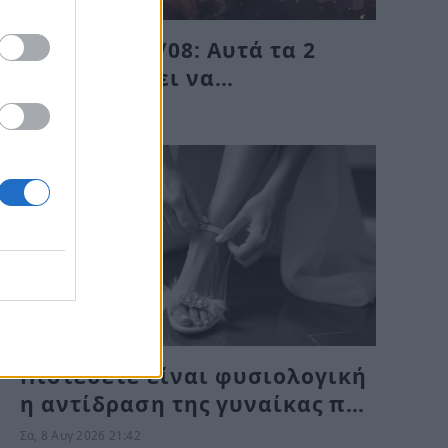
Κυριακή, 09/08: Αυτά τα 2
ζώδια πρέπει να
προετοιμαστούν για αυτά που
Σα, 8 Αυγ 2026 21:46
“έρχονται” – Ποιοι κερδίζουν;
Πιστεύετε είναι φυσιολογική
η αντίδραση της γυναίκας που
παρέσυρε θανάσιμα τη
Σα, 8 Αυγ 2026 21:42