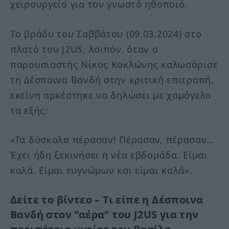
χειρουργείο για τον γνωστό ηθοποιό.
Το βράδυ του Σαββάτου (09.03.2024) στο
πλατό του J2US, λοιπόν, όταν ο
παρουσιαστής Νίκος Κοκλώνης καλωσόρισε
τη Δέσποινα Βανδή στην κριτική επιτροπή,
εκείνη αρκέστηκε να δηλώσει με χαμόγελο
τα εξής:
«Τα δύσκολα πέρασαν! Πέρασαν, πέρασαν…
Έχει ήδη ξεκινήσει η νέα εβδομάδα. Είμαι
καλά. Είμαι ευγνώμων και είμαι καλά».
Δείτε το βίντεο – Τι είπε η Δέσποινα
Βανδή στον “αέρα” του J2US για την