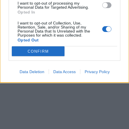
I want to opt-out of processing my
Personal Data for Targeted Advertising.
Opted In
«j2us».
“αέρα”
Βανδή:
Βασίλη:
Δέσποινας
I want to opt-out of Collection, Use,
Retention, Sale, and/or Sharing of my
λόγια
μετά
Μπισμπίκη
περιπέτεια
πρώτα
Personal Data that Is Unrelated with the
Purposes for which it was collected.
στον
Τα
την
της
του
υγείας»
Opted Out
CONFIRM
Είμαστε και στο Google News:
Ακολουθήστε μας
Data Deletion
Data Access
Privacy Policy