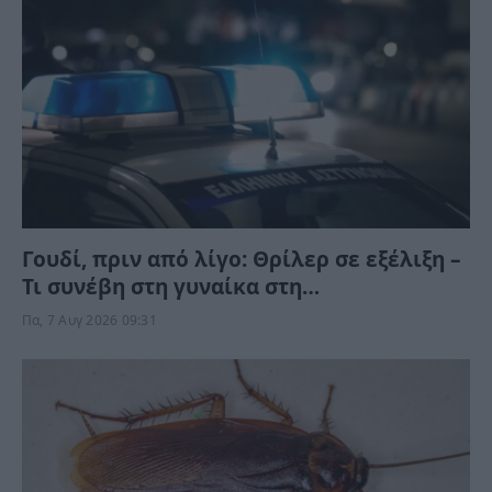
Γουδί, πριν από λίγο: Θρίλερ σε εξέλιξη –
Τι συνέβη στη γυναίκα στη
Μιχαλακοπούλου;
Πα, 7 Αυγ 2026 09:31