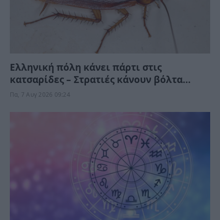
Ελληνική πόλη κάνει πάρτι στις
κατσαρίδες – Στρατιές κάνουν βόλτα
μέρα-νύχτα στους δρόμους (Βίντεο)
Πα, 7 Αυγ 2026 09:24