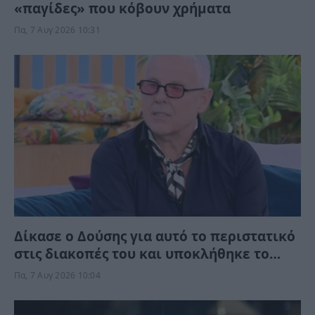
«παγίδες» που κόβουν χρήματα
Πα, 7 Αυγ 2026 10:31
Δίκασε ο Δούσης για αυτό το περιστατικό
στις διακοπές του και υποκλήθηκε το
ίντερνετ – “Θέλεις να κάνεις την παραλία
Πα, 7 Αυγ 2026 10:04
Π@@@@@;”