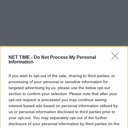
άκουσε
αστυνομικά
για
Θρίλερ
Κατερίνη:
Μαθαίνουμε
πεθερά
περισσότερα
στην
την
NET TIME -
Do Not Process My Personal
Information
τι
υπόθεση
If you wish to opt-out of the sale, sharing to third parties, or
processing of your personal or sensitive information for
Είμαστε και στο Google News:
targeted advertising by us, please use the below opt-out
Ακολουθήστε μας
section to confirm your selection. Please note that after your
opt-out request is processed you may continue seeing
interest-based ads based on personal information utilized by
us or personal information disclosed to third parties prior to
your opt-out. You may separately opt-out of the further
disclosure of your personal information by third parties on the