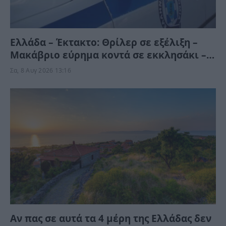
Ελλάδα – Έκτακτο: Θρίλερ σε εξέλιξη –
Μακάβριο εύρημα κοντά σε εκκλησάκι –
Αστυνομικές δυνάμεις στο σημείο
Σα, 8 Αυγ 2026 13:16
Αν πας σε αυτά τα 4 μέρη της Ελλάδας δεν