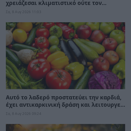
χρειάζεσαι κλιματιστικό ούτε τον
Αύγουστο
Σα, 8 Αυγ 2026 11:03
Αυτό το λαδερό προστατεύει την καρδιά,
έχει αντικαρκινική δράση και λειτουργεί
κατά της γήρανσης, χωρίς να το γνωρίζετε
Σα, 8 Αυγ 2026 09:24