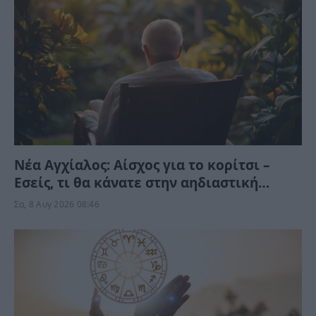
Νέα Αγχίαλος: Αίσχος για το κορίτσι –
Εσείς, τι θα κάνατε στην αηδιαστική
υπόθεση με τον γείτονα αν ήταν η δική
Σα, 8 Αυγ 2026 08:46
σας κόρη;