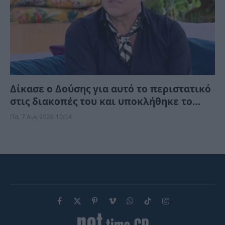
Δίκασε ο Δούσης για αυτό το περιστατικό
στις διακοπές του και υποκλήθηκε το
ίντερνετ – “Θέλεις να κάνεις την παραλία
Πα, 7 Αυγ 2026 10:04
Π@@@@@;”
Facebook
X
Pinterest
Vimeo
WhatsApp
TikTok
Instagram
(Twitter)