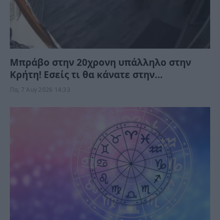
Μπράβο στην 20χρονη υπάλληλο στην
Κρήτη! Εσείς τι θα κάνατε στην
αηδιαστική υπόθεση με τον τουρίστα;
Πα, 7 Αυγ 2026 14:33