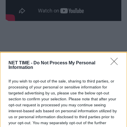
–
για
Διάφορα
και
και….
Κέρκυρα.
NET TIME -
Do Not Process My Personal
Information
κόρη
μητέρα
μοίρας:
παιχνίδι
ποτάμι
της
το
τραγικό
If you wish to opt-out of the sale, sharing to third parties, or
processing of your personal or sensitive information for
targeted advertising by us, please use the below opt-out
Είμαστε και στο Google News:
section to confirm your selection. Please note that after your
Ακολουθήστε μας
opt-out request is processed you may continue seeing
interest-based ads based on personal information utilized by
us or personal information disclosed to third parties prior to
your opt-out. You may separately opt-out of the further