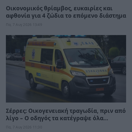
Οικονομικός θρίαμβος, ευκαιρίες και
αφθονία για 4 ζώδια το επόμενο διάστημα
Πα, 7 Αυγ 2026 13:49
Σέρρες: Οικογενειακή τραγωδία, πριν από
λίγο – Ο οδηγός τα κατέγραψε όλα
(Βίντεο)
Πα, 7 Αυγ 2026 11:30