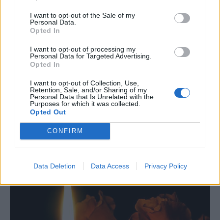
I want to opt-out of the Sale of my
Personal Data.
Opted In
I want to opt-out of processing my
Personal Data for Targeted Advertising.
Opted In
I want to opt-out of Collection, Use,
Retention, Sale, and/or Sharing of my
Personal Data that Is Unrelated with the
Purposes for which it was collected.
Opted Out
Δεκαπενταύγουστος: “Κλείδωσε” ο καιρός
CONFIRM
– Ποιοι θα κάνουν διακοπές με βροχή
Πα, 7 Αυγ 2026 19:24
Data Deletion
Data Access
Privacy Policy