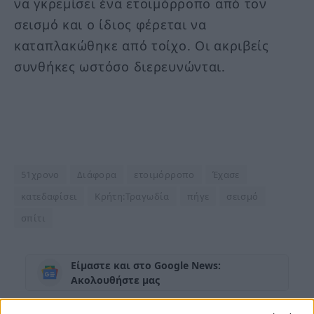
να γκρεμίσει ένα ετοιμόρροπο από τον
σεισμό και ο ίδιος φέρεται να
καταπλακώθηκε από τοίχο. Οι ακριβείς
συνθήκες ωστόσο διερευνώνται.
51χρονο
Διάφορα
ετοιμόρροπο
Έχασε
κατεδαφίσει
Κρήτη:Τραγωδία
πήγε
σεισμό
σπίτι
Είμαστε και στο Google News:
Ακολουθήστε μας