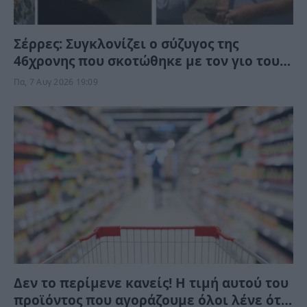
Σέρρες: Συγκλονίζει ο σύζυγος της
46χρονης που σκοτώθηκε με τον γιο τους
– Το προαίσθημα του, πριν την τραγωδία
Πα, 7 Αυγ 2026 19:09
Δεν το περίμενε κανείς! Η τιμή αυτού του
προϊόντος που αγοράζουμε όλοι λένε ότι