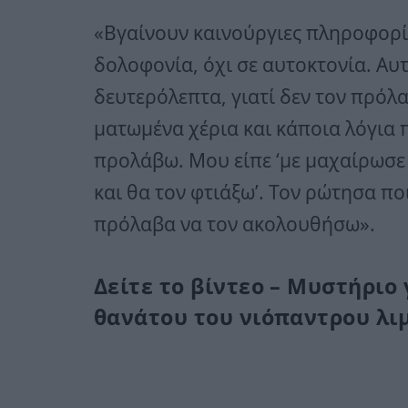
«Βγαίνουν καινούργιες πληροφορί
δολοφονία, όχι σε αυτοκτονία. Αυτ
δευτερόλεπτα, γιατί δεν τον πρόλ
ματωμένα χέρια και κάποια λόγια π
προλάβω. Μου είπε ‘με μαχαίρωσε
και θα τον φτιάξω’. Τον ρώτησα πο
πρόλαβα να τον ακολουθήσω».
Δείτε το βίντεο – Μυστήριο
θανάτου του νιόπαντρου λι