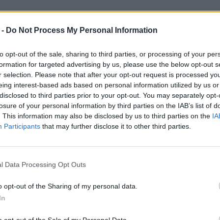
νικού για τους αστυνομικούς που
 -
Do Not Process My Personal Information
παραπέμπει σε αυτοκτονία. Τίποτα
τως ξεκάθαρο. Το τοπίο παραμένει
to opt-out of the sale, sharing to third parties, or processing of your per
formation for targeted advertising by us, please use the below opt-out s
και οι μαρτυρίες στο Live News
r selection. Please note that after your opt-out request is processed y
ς συζητήσεις.
eing interest-based ads based on personal information utilized by us or
disclosed to third parties prior to your opt-out. You may separately opt-
losure of your personal information by third parties on the IAB’s list of
είχε παντρευτεί και υπηρετούσε στη
. This information may also be disclosed by us to third parties on the
IA
Participants
that may further disclose it to other third parties.
παγχονισμένος σε μαρμάρινο σταυρό,
 Σιγρί της Μυτιλήνης. Οι δικοί του
l Data Processing Opt Outs
της Μεγάλης Παρασκευής.
o opt-out of the Sharing of my personal data.
In
 απόγευμα. Ήταν κρεμασμένος από τον
στην κορυφή από το ξωκλήσι.