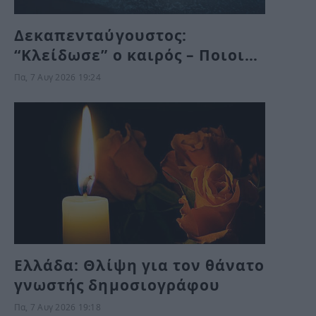
Δεκαπενταύγουστος:
“Κλείδωσε” ο καιρός – Ποιοι
θα κάνουν διακοπές με βροχή
Πα, 7 Αυγ 2026 19:24
Ελλάδα: Θλίψη για τον θάνατο
γνωστής δημοσιογράφου
Πα, 7 Αυγ 2026 19:18