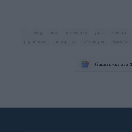
–
blog
από
αστυνομικά
γύρω
θάνατό
μαρμάρινος
μυστηρίου
νιόπαντρου
ξωκλήσι
Είμαστε και στο 