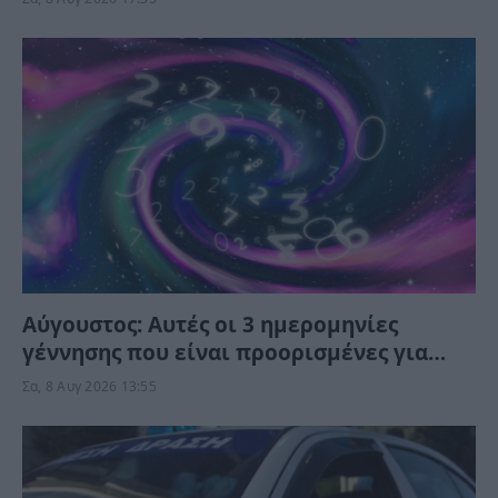
Αύγουστος: Αυτές οι 3 ημερομηνίες
γέννησης που είναι προορισμένες για
τύχη και αφθονία – Το Σύμπαν τις ευνοεί
Σα, 8 Αυγ 2026 13:55