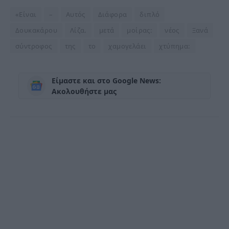
«Είναι
–
Αυτός
Διάφορα
διπλό
Δουκακάρου
Λίζα.
μετά
μοίρας:
νέος
Ξανά
σύντροφος
της
το
χαμογελάει
χτύπημα:
Είμαστε και στο Google News:
Ακολουθήστε μας