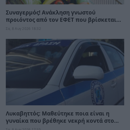
Συναγερμός! Ανάκληση γνωστού
προιόντος από τον ΕΦΕΤ που βρίσκεται
στα ράφια των σούπερ μάρκετ – Μην το
Σα, 8 Αυγ 2026 18:32
καταναλώσετε
Λυκαβηττός: Μαθεύτηκε ποια είναι η
γυναίκα που βρέθηκε νεκρή κοντά στο
εκκλησάκι – Τι της συνέβη;
Σα, 8 Αυγ 2026 17:35