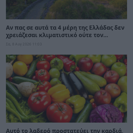
Αν πας σε αυτά τα 4 μέρη της Ελλάδας δεν
χρειάζεσαι κλιματιστικό ούτε τον
Αύγουστο
Σα, 8 Αυγ 2026 11:03
Αυτό το λαδερό προστατεύει την καρδιά,