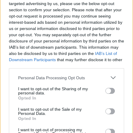
targeted advertising by us, please use the below opt-out
section to confirm your selection. Please note that after your
Η ίδια βρέθηκε πριν από λίγους μήνες
opt-out request is processed you may continue seeing
interest-based ads based on personal information utilized by
καλεσμένη σε εκπομπή της ΕΡΤ και είπε για
us or personal information disclosed to third parties prior to
τον σύζυγό της:
your opt-out. You may separately opt-out of the further
disclosure of your personal information by third parties on the
IAB’s list of downstream participants. This information may
“Είναι δεύτερη ευκαιρία. Βλέπω τον
also be disclosed by us to third parties on the
IAB’s List of
δεύτερο γάμο μου σαν δεύτερη ευκαιρία
Downstream Participants
that may further disclose it to other
third parties.
γιατί όταν περάσεις από καταστάσεις οι
οποίες όντως είναι πολύ σκληρές, είναι
Personal Data Processing Opt Outs
δύσκολες, δεν μπορείς εύκολα να τις
I want to opt-out of the Sharing of my
personal data.
ταξινομήσεις και αντιλαμβάνεσαι ότι κάτι
Opted In
που συμβαίνει και είναι καλό, όντως είναι
I want to opt-out of the Sale of my
ευκαιρία”, δήλωσε χαρακτηριστικά.
Personal Data.
Opted In
“Ο Παντελής είναι ένας άνθρωπος που, η
I want to opt-out of processing my