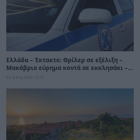
Ελλάδα – Έκτακτο: Θρίλερ σε εξέλιξη –
Μακάβριο εύρημα κοντά σε εκκλησάκι –
Αστυνομικές δυνάμεις στο σημείο
Σα, 8 Αυγ 2026 13:16