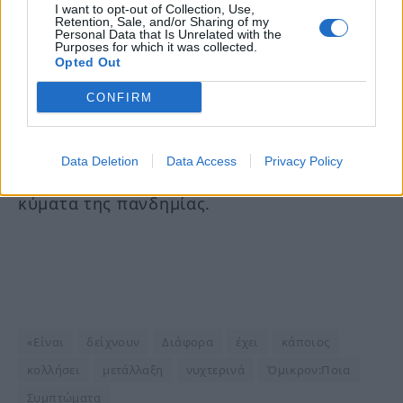
I want to opt-out of Collection, Use,
Retention, Sale, and/or Sharing of my
Personal Data that Is Unrelated with the
Ο ίδιος σημείωσε ότι οι εμβολιασμένοι
Purposes for which it was collected.
Opted Out
έχουν πολύ καλύτερη έκβαση όταν
μολύνονται η παραλλαγή Όμικρον,
CONFIRM
προσθέτοντας ότι το ποσοστό όσων
νοσούν βαριά από την παραλλαγή Όμικρον
Data Deletion
Data Access
Privacy Policy
είναι το μισό απ’ ό,τι στα προηγούμενα
κύματα της πανδημίας.
«Είναι
δείχνουν
Διάφορα
έχει
κάποιος
κολλήσει
μετάλλαξη
νυχτερινά
Όμικρον:Ποια
Συμπτώματα