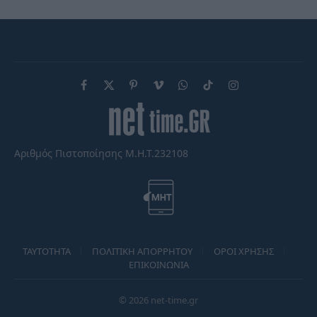
Facebook
X
Pinterest
Vimeo
WhatsApp
TikTok
Instagram
(Twitter)
Αριθμός Πιστοποίησης Μ.Η.Τ.232108
TAYTOTHTA
ΠΟΛΙΤΙΚΗ ΑΠΟΡΡΗΤΟΥ
ΟΡΟΙ ΧΡΗΣΗΣ
ΕΠΙΚΟΙΝΩΝΙΑ
© 2026 net-time.gr