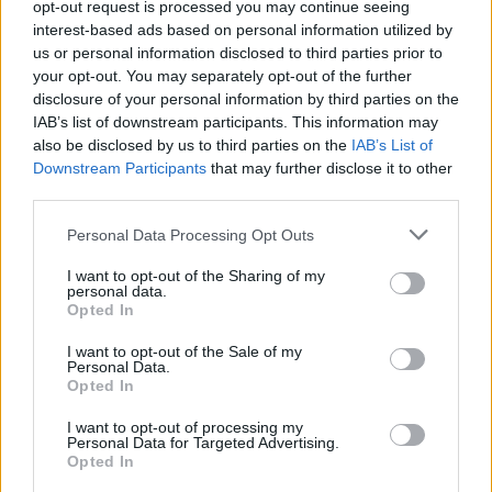
opt-out request is processed you may continue seeing
τη Νότια Αφρική παρατήρησαν ότι η
interest-based ads based on personal information utilized by
us or personal information disclosed to third parties prior to
παραλλαγή Όμικρον προκαλεί ένα επιπλέον
your opt-out. You may separately opt-out of the further
σύμπτωμα.
disclosure of your personal information by third parties on the
IAB’s list of downstream participants. This information may
also be disclosed by us to third parties on the
IAB’s List of
Downstream Participants
that may further disclose it to other
third parties.
«Η νυκτερινή εφίδρωση είναι ένα από τα
Personal Data Processing Opt Outs
πιο χαρακτηριστικά συμπτώματα των
I want to opt-out of the Sharing of my
ασθενών. Άλλα συμπτώματα που
personal data.
Opted In
εκδηλώνουν είναι ξηρός βήχας, πυρετός,
κόπωση και πολλοί πόνοι στο σώμα»,
I want to opt-out of the Sale of my
Personal Data.
ανέφερε o Dr. Unben Pillay σε συνέντευξη
Opted In
Τύπου του υπουργείου Υγείας της χώρας,
I want to opt-out of processing my
Personal Data for Targeted Advertising.
Opted In