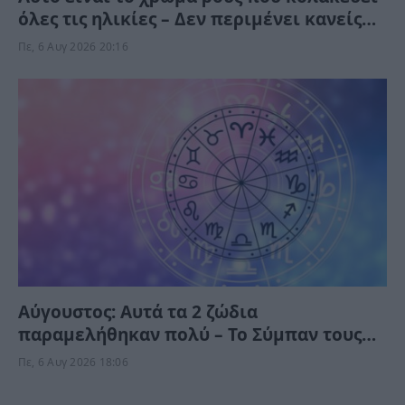
όλες τις ηλικίες – Δεν περιμένει κανείς
ότι “χαρίζει” τέτοια φρεσκάδα και
Πε, 6 Αυγ 2026 20:16
νεανική όψη
Αύγουστος: Αυτά τα 2 ζώδια
παραμελήθηκαν πολύ – Το Σύμπαν τους
δίνει τύχη το Σαββατοκύριακο
Πε, 6 Αυγ 2026 18:06