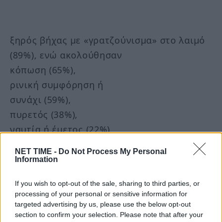
ξηρός βήχας με «γρατζούνισμα» στο λαιμό
(89%), ενώ ακολούθησαν
κόπωση (65%),
ρινική συμφόρηση ή
συνάχι (59%),
πυρετός (38%),
ναυτία ή έμετος (22%),
δύσπνοια ή δυσκολία στην αναπνοή (16%),
NET TIME -
Do Not Process My Personal
διάρροια (11%) και απώλεια γεύσης ή
Information
όσφρησης (8%).
If you wish to opt-out of the sale, sharing to third parties, or
Το νυχτερινό σύμπτωμα
processing of your personal or sensitive information for
Μελετώντας τα συμπτώματα που
targeted advertising by us, please use the below opt-out
section to confirm your selection. Please note that after your
παρουσίασαν οι ασθενείς, οι γιατροί από