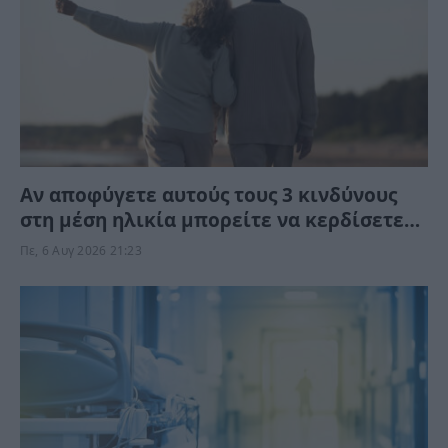
Αν αποφύγετε αυτούς τους 3 κινδύνους
στη μέση ηλικία μπορείτε να κερδίσετε
έως 13 χρόνια ζωής χωρίς άνοια
Πε, 6 Αυγ 2026 21:23