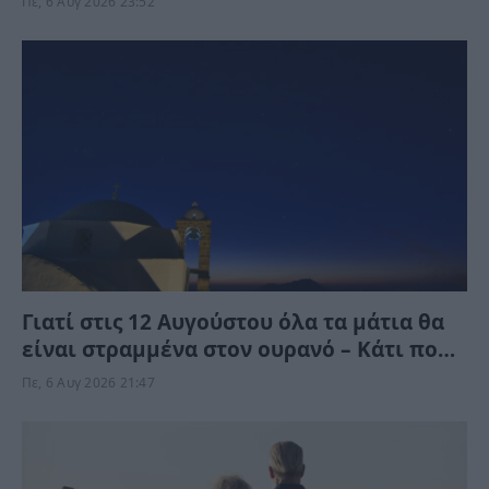
Πε, 6 Αυγ 2026 23:52
Γιατί στις 12 Αυγούστου όλα τα μάτια θα
είναι στραμμένα στον ουρανό – Κάτι πολύ
σπάνιο θα συμβεί
Πε, 6 Αυγ 2026 21:47