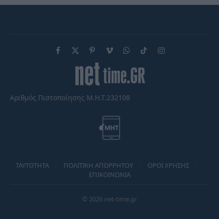
Facebook
X
Pinterest
Vimeo
WhatsApp
TikTok
Instagram
(Twitter)
Αριθμός Πιστοποίησης Μ.Η.Τ.232108
TAYTOTHTA
ΠΟΛΙΤΙΚΗ ΑΠΟΡΡΗΤΟΥ
ΟΡΟΙ ΧΡΗΣΗΣ
ΕΠΙΚΟΙΝΩΝΙΑ
© 2026 net-time.gr