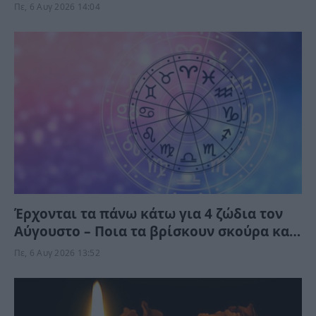
Πε, 6 Αυγ 2026 14:04
Έρχονται τα πάνω κάτω για 4 ζώδια τον
Αύγουστο – Ποια τα βρίσκουν σκούρα και
ποια αναπνεόυν
Πε, 6 Αυγ 2026 13:52