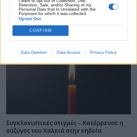
I want to opt-out of Collection, Use,
Retention, Sale, and/or Sharing of my
Personal Data that Is Unrelated with the
Purposes for which it was collected.
Opted Out
ΤΕΛΕΥΤΑΙΕΣ ΕΙΔΗΣΕΙΣ
CONFIRM
Data Deletion
Data Access
Privacy Policy
Συγκλονιστικές στιγμές – Κατέρρευσε η
σύζυγος του Χαλκιά στην κηδεία