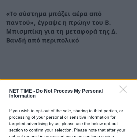
«Το σύστημα μπάζει αέρα από
παντού», έγραψε η πρώην του Β.
Μπισμπίκη για τη μεταφορά της Δ.
Βανδή από περιπολικό
NET TIME -
Do Not Process My Personal
Information
If you wish to opt-out of the sale, sharing to third parties, or
processing of your personal or sensitive information for
αποτελείωσε.
Βανδή:
για
Διάφορα
και
targeted advertising by us, please use the below opt-out
λέξεις
με
Μπεκιάρη:
Μπσιμπίκη
περιπολικό
section to confirm your selection. Please note that after your
opt-out request is processed you may continue seeing