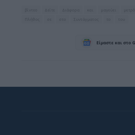
βίντεο
Δείτε
Διάφορα
και
μαγεύει
μετρ
Πλήθος
σε
στο
Συντάγματος
το
του
Είμαστε και στο 