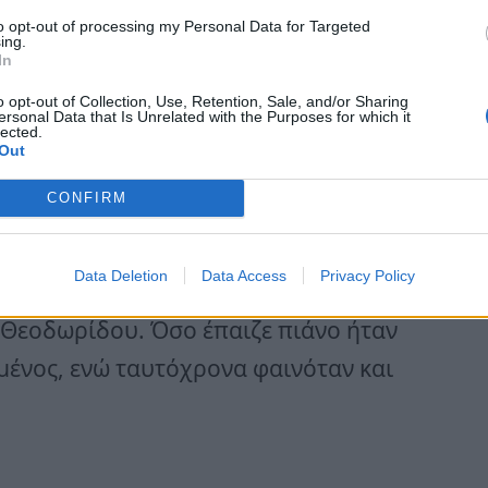
 τέτοιες πρωτοβουλίες
to opt-out of processing my Personal Data for Targeted
ing.
In
ερα.
#πιάνο
#μητροπανος
o opt-out of Collection, Use, Retention, Sale, and/or Sharing
#μπεςφοργιου
♬
ersonal Data that Is Unrelated with the Purposes for which it
lected.
φανής Καλλιτέχνης
Out
CONFIRM
ημα τραγούδια ξένα αλλά και ελληνικά.
Data Deletion
Data Access
Privacy Policy
λη αγάπη», το «είπες» του Θοδωρή
 Θεοδωρίδου. Όσο έπαιζε πιάνο ήταν
ένος, ενώ ταυτόχρονα φαινόταν και