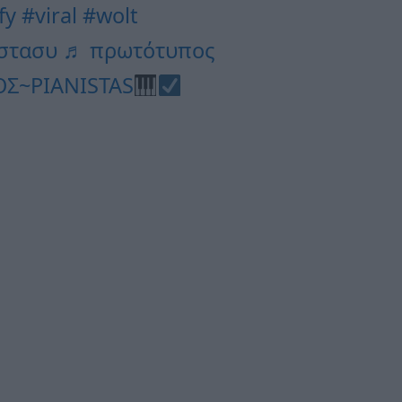
fy
#viral
#wolt
στασυ
♬ πρωτότυπος
ΟΣ~PIANISTAS