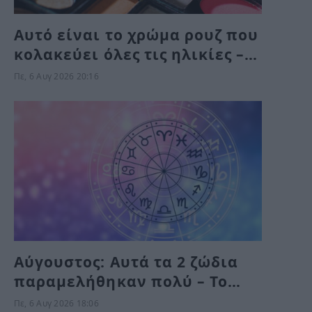
Αυτό είναι το χρώμα ρουζ που
κολακεύει όλες τις ηλικίες –
Δεν περιμένει κανείς ότι
Πε, 6 Αυγ 2026 20:16
“χαρίζει” τέτοια φρεσκάδα
και νεανική όψη
Αύγουστος: Αυτά τα 2 ζώδια
παραμελήθηκαν πολύ – Το
Σύμπαν τους δίνει τύχη το
Πε, 6 Αυγ 2026 18:06