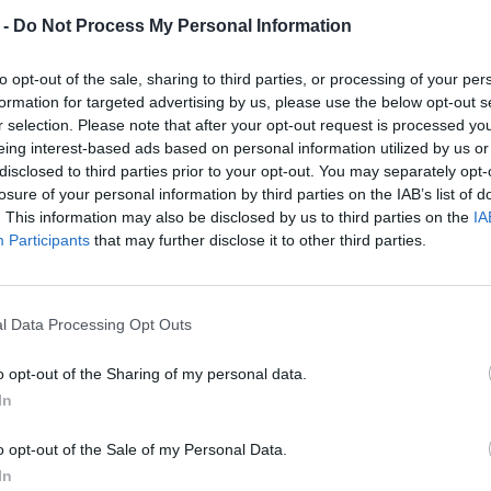
 -
Do Not Process My Personal Information
ας του και το κράνος της μηχανής να
λεξε να παίξει το τραγούδι του
to opt-out of the sale, sharing to third parties, or processing of your per
formation for targeted advertising by us, please use the below opt-out s
άγγελος», αφήνοντας όσους τον
r selection. Please note that after your opt-out request is processed y
 κυριολεκτικά με το στόμα ανοιχτό. Η
eing interest-based ads based on personal information utilized by us or
disclosed to third parties prior to your opt-out. You may separately opt-
 πολλά άτομα άρχισαν να καταγραφούν
losure of your personal information by third parties on the IAB’s list of
. This information may also be disclosed by us to third parties on the
IA
φωνα και στη συνέχεια τα δημοσίευσαν
Participants
that may further disclose it to other third parties.
ρα έγιναν viral. Μόνο το βίντεο που
ύδι συγκέντρωσε περισσότερα από
l Data Processing Opt Outs
o opt-out of the Sharing of my personal data.
In
o opt-out of the Sale of my Personal Data.
In