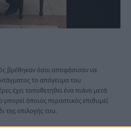
νός βρέθηκαν όσοι αποφάσισαν να
ντάγματος το απόγευμα του
μέρες έχει τοποθετηθεί ένα πιάνο μετά
ίο μπορεί όποιος περαστικός επιθυμεί
δι της επιλογής του.
ς, ξεχώρισε ένας ντελιβεράς, ο οποίος