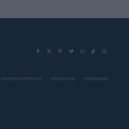
“χαρίζει” τέτοια φρεσκάδα
και νεανική όψη
Facebook
X
Pinterest
Vimeo
WhatsApp
TikTok
Instagram
(Twitter)
ΠΟΛΙΤΙΚΗ ΑΠΟΡΡΗΤΟΥ
ΟΡΟΙ ΧΡΗΣΗΣ
ΕΠΙΚΟΙΝΩΝΙΑ