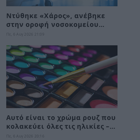
Ντύθηκε «Χάρος», ανέβηκε
στην οροφή νοσοκομείου
και… σκόρπισε τον τρόμο
Πε, 6 Αυγ 2026 21:09
Αυτό είναι το χρώμα ρουζ που
κολακεύει όλες τις ηλικίες –
Δεν περιμένει κανείς ότι
Πε, 6 Αυγ 2026 20:16