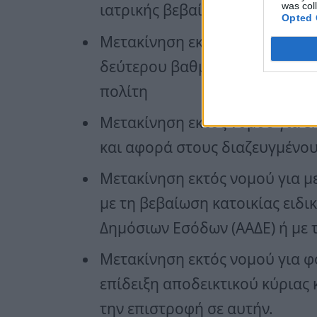
was col
ιατρικής βεβαίωσης
Opted 
Μετακίνηση εκτός νομού για τε
δεύτερου βαθμού), η οποία πι
πολίτη
Μετακίνηση εκτός νομού για επ
και αφορά στους διαζευγμένους
Μετακίνηση εκτός νομού για μ
με τη βεβαίωση κατοικίας ειδ
Δημόσιων Εσόδων (ΑΑΔΕ) ή με 
Μετακίνηση εκτός νομού για φο
επίδειξη αποδεικτικού κύριας 
την επιστροφή σε αυτήν.