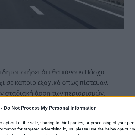
ειδητοποιήσει ότι θα κάνουν Πάσχα
χι σε κάποιο εξοχικό όπως πίστευαν.
ην σταδιακή άρση των περιορισμών,
ο παρερμηνείας.
 -
Do Not Process My Personal Information
 θα δοκιμάσουν να το… σκάσουν,
to opt-out of the sale, sharing to third parties, or processing of your per
formation for targeted advertising by us, please use the below opt-out s
 πρόστιμο που θα τους επιβληθεί