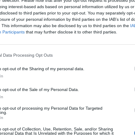
r selection. Please note that after your opt-out request is processed y
eing interest-based ads based on personal information utilized by us or
πτοί κατά την διάρκεια κάποιου
disclosed to third parties prior to your opt-out. You may separately opt-
 αναμένεται οι έλεγχοι να ενταθούν
losure of your personal information by third parties on the IAB’s list of
. This information may also be disclosed by us to third parties on the
IA
σε αεροδρόμια ή σταθμούς ΚΤΕΛ.
Participants
that may further disclose it to other third parties.
 την επιβολή προστίμου πάντως
l Data Processing Opt Outs
 πολιτών οι οποίοι θα μπορούν να
o opt-out of the Sharing of my personal data.
νέπειες, αρκεί να ανήκουν σε μία από
In
o opt-out of the Sale of my Personal Data.
In
ολίτες που εργάζονται σε διαφορετικό
to opt-out of processing my Personal Data for Targeted
ing.
ιαμένουν
In
γους υγείας, με επίδειξη της σχετικής
o opt-out of Collection, Use, Retention, Sale, and/or Sharing
ersonal Data that Is Unrelated with the Purposes for which it