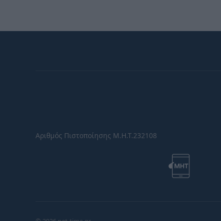
Αριθμός Πιστοποίησης Μ.Η.Τ.232108