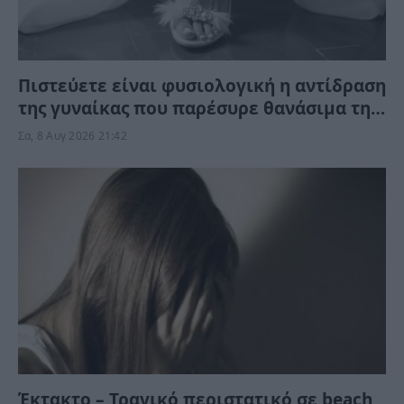
Πιστεύετε είναι φυσιολογική η αντίδραση
της γυναίκας που παρέσυρε θανάσιμα τη
34χρονη νύφη; «Θέλω τον πατέρα μου…»
Σα, 8 Αυγ 2026 21:42
(Βίντεο)
Έκτακτο – Τραγικό περιστατικό σε beach