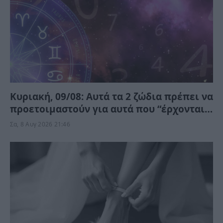
Κυριακή, 09/08: Αυτά τα 2 ζώδια πρέπει να
προετοιμαστούν για αυτά που “έρχονται”
– Ποιοι κερδίζουν;
Σα, 8 Αυγ 2026 21:46