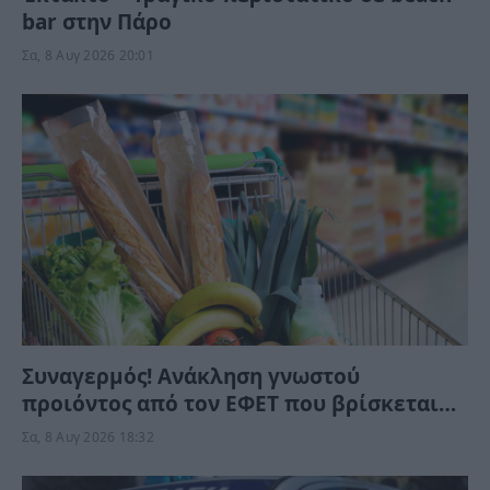
bar στην Πάρο
Σα, 8 Αυγ 2026 20:01
Συναγερμός! Ανάκληση γνωστού
προιόντος από τον ΕΦΕΤ που βρίσκεται
στα ράφια των σούπερ μάρκετ – Μην το
Σα, 8 Αυγ 2026 18:32
καταναλώσετε