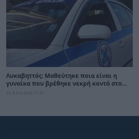
Λυκαβηττός: Μαθεύτηκε ποια είναι η
γυναίκα που βρέθηκε νεκρή κοντά στο
εκκλησάκι – Τι της συνέβη;
Σα, 8 Αυγ 2026 17:35