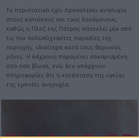
Το περιστατικό έχει προκαλέσει ανησυχία
στους κατοίκους και τους λουόμενους,
καθώς η Πλαζ της Πάτρας αποτελεί μία από
τις πιο πολυσύχναστες παραλίες της
περιοχής, ιδιαίτερα κατά τους θερινούς
μήνες. Η 64χρονη παραμένει σοκαρισμένη
από όσα βίωσε, ενώ δεν υπάρχουν
πληροφορίες ότι η κατάσταση της υγείας
της εμπνέει ανησυχία.