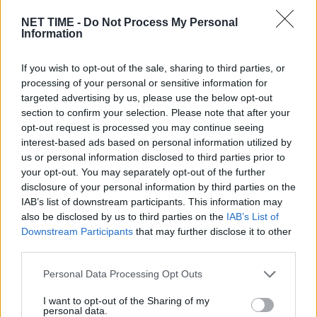
NET TIME -
Do Not Process My Personal
Information
If you wish to opt-out of the sale, sharing to third parties, or
processing of your personal or sensitive information for
targeted advertising by us, please use the below opt-out
section to confirm your selection. Please note that after your
opt-out request is processed you may continue seeing
interest-based ads based on personal information utilized by
us or personal information disclosed to third parties prior to
your opt-out. You may separately opt-out of the further
disclosure of your personal information by third parties on the
8211
γυναίκα
δάγκωσε
Διάφορα
Ελλάδα
IAB’s list of downstream participants. This information may
also be disclosed by us to third parties on the
IAB’s List of
Ελληνική
Λαγοκέφαλος
παραλία
περιστατικό
Downstream Participants
that may further disclose it to other
σε
Σοκαριστικό
στην
third parties.
Personal Data Processing Opt Outs
Είμαστε και στο Google News:
I want to opt-out of the Sharing of my
Ακολουθήστε μας
personal data.