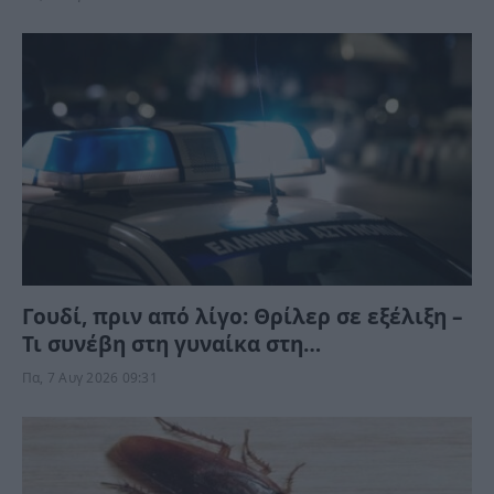
Π@@@@@;”
Γουδί, πριν από λίγο: Θρίλερ σε εξέλιξη –
Τι συνέβη στη γυναίκα στη
Μιχαλακοπούλου;
Πα, 7 Αυγ 2026 09:31