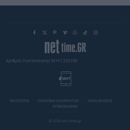
Facebook
X
Pinterest
Vimeo
WhatsApp
TikTok
Instagram
(Twitter)
Αριθμός Πιστοποίησης Μ.Η.Τ.232108
TAYTOTHTA
ΠΟΛΙΤΙΚΗ ΑΠΟΡΡΗΤΟΥ
ΟΡΟΙ ΧΡΗΣΗΣ
ΕΠΙΚΟΙΝΩΝΙΑ
© 2026 net-time.gr