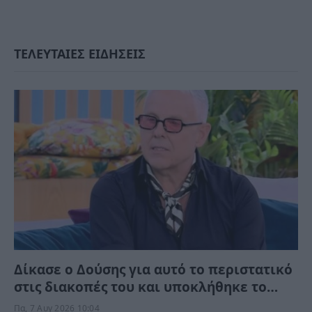
ΤΕΛΕΥΤΑΙΕΣ ΕΙΔΗΣΕΙΣ
Δίκασε ο Δούσης για αυτό το περιστατικό
στις διακοπές του και υποκλήθηκε το
ίντερνετ – “Θέλεις να κάνεις την παραλία
Πα, 7 Αυγ 2026 10:04