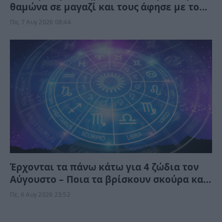
θαμώνα σε μαγαζί και τους άφησε με το
στόμα ανοικτό – “Σήκω πάνω…” (Βίντεο)
Πα, 7 Αυγ 2026 08:44
Έρχονται τα πάνω κάτω για 4 ζώδια τον
Αύγουστο – Ποια τα βρίσκουν σκούρα και
ποια αναπνεόυν
Πε, 6 Αυγ 2026 23:52