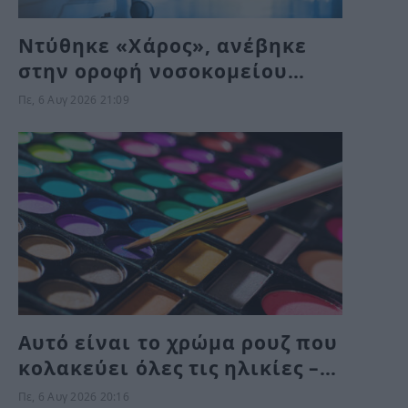
Ντύθηκε «Χάρος», ανέβηκε
στην οροφή νοσοκομείου
και… σκόρπισε τον τρόμο
Πε, 6 Αυγ 2026 21:09
Αυτό είναι το χρώμα ρουζ που
κολακεύει όλες τις ηλικίες –
Δεν περιμένει κανείς ότι
Πε, 6 Αυγ 2026 20:16