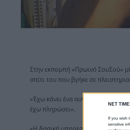
Στην εκπομπή «Πρωινό ΣουΣού» μί
σπίτι του που βγήκε σε πλειστηρι
«Έχω κάνει ένα αυθαίρετο, το οποί
NET TIME
έχω πληρώσει».
If you wish 
sensitive in
«Η δασική υπηρεσία ήρθε και μου