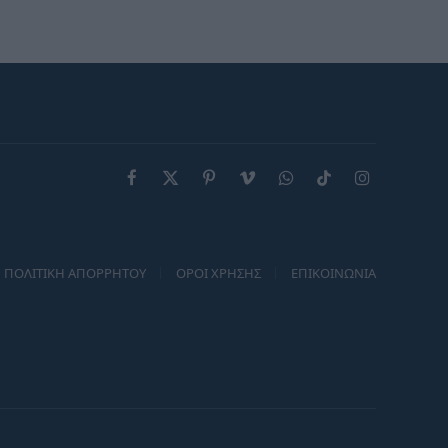
“χαρίζει” τέτοια φρεσκάδα
και νεανική όψη
Facebook
X
Pinterest
Vimeo
WhatsApp
TikTok
Instagram
(Twitter)
ΠΟΛΙΤΙΚΗ ΑΠΟΡΡΗΤΟΥ
ΟΡΟΙ ΧΡΗΣΗΣ
ΕΠΙΚΟΙΝΩΝΙΑ