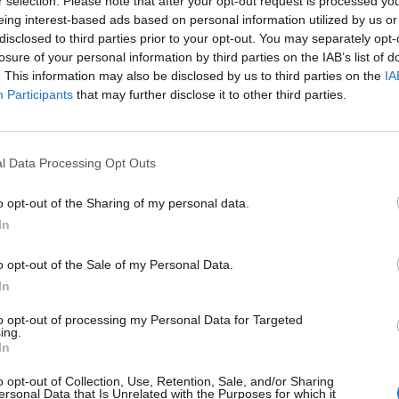
r selection. Please note that after your opt-out request is processed y
eing interest-based ads based on personal information utilized by us or
Έρχεται η πολεοδομία και μου βάζει
disclosed to third parties prior to your opt-out. You may separately opt-
000 ευρώ», είπε χαρακτηριστικά.
losure of your personal information by third parties on the IAB’s list of
. This information may also be disclosed by us to third parties on the
IA
Participants
that may further disclose it to other third parties.
υν βγάλει το σπίτι στην Αθήνα σε
ον δεύτερο. Ανοίξτε τον φάκελο
l Data Processing Opt Outs
. Αν έχω κλέψει γκρεμίστε τα όλα».
o opt-out of the Sharing of my personal data.
In
η να μείνω χωρίς σπίτι, γιατί δεν
o opt-out of the Sale of my Personal Data.
κό μου, αλλά το σπίτι στην Αθήνα.
In
ντιστώ με βενζίνη και να πυρποληθώ».
to opt-out of processing my Personal Data for Targeted
ing.
In
ς Γαρδέλης – “Υπάρχει
o opt-out of Collection, Use, Retention, Sale, and/or Sharing
ersonal Data that Is Unrelated with the Purposes for which it