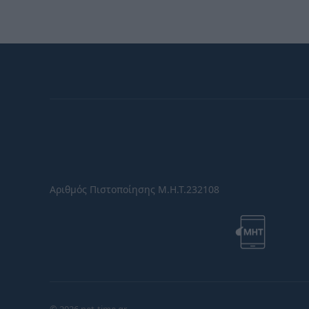
Αριθμός Πιστοποίησης Μ.Η.Τ.232108