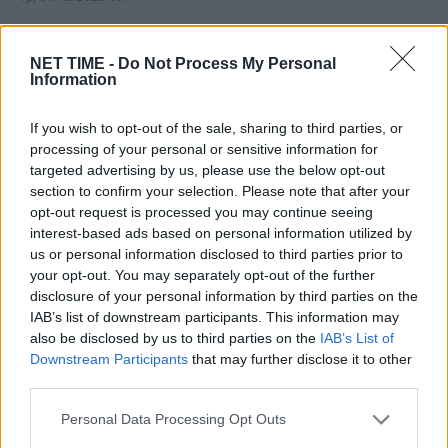
Σε σοκ βρίσκεται η 14χρονη , που είδε με τα ίδια της τα…
NET TIME -
Do Not Process My Personal
Information
If you wish to opt-out of the sale, sharing to third parties, or
processing of your personal or sensitive information for
targeted advertising by us, please use the below opt-out
section to confirm your selection. Please note that after your
opt-out request is processed you may continue seeing
interest-based ads based on personal information utilized by
us or personal information disclosed to third parties prior to
your opt-out. You may separately opt-out of the further
disclosure of your personal information by third parties on the
IAB’s list of downstream participants. This information may
Υπόθεση 12χρονης στον
also be disclosed by us to third parties on the
IAB’s List of
Downstream Participants
that may further disclose it to other
Κολωνό:”Προσπάθησαν να αρπάξουν το
third parties.
παιδί…”
Τρ, 4 Απρ 2023 11:28
Personal Data Processing Opt Outs