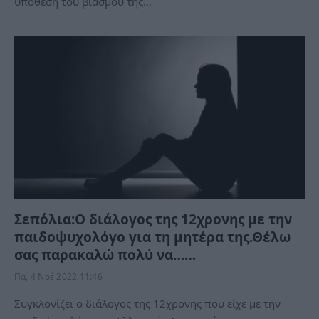
υπόθεση του βιασμού της…
Σεπόλια:Ο διάλογος της 12χρονης με την
παιδοψυχολόγο για τη μητέρα της.Θέλω
σας παρακαλώ πολύ να……
Πα, 4 Νοέ 2022 11:46
Συγκλονίζει ο διάλογος της 12χρονης που είχε με την