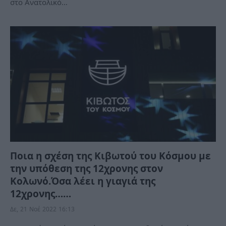
στο Ανατολικό…
Ποια η σχέση της Κιβωτού του Κόσμου με
την υπόθεση της 12χρονης στον
Κολωνό.Όσα λέει η γιαγιά της
12χρονης……
Δε, 21 Νοέ 2022 16:13