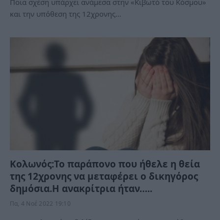
Ποια σχέση υπάρχει ανάμεσα στην «Κιβωτό του Κόσμου»
και την υπόθεση της 12χρονης…
Κολωνός:Το παράπονο που ήθελε η θεία
της 12χρονης να μεταφέρει ο δικηγόρος
δημόσια.Η ανακρίτρια ήταν…..
Πα, 4 Νοέ 2022 19:10