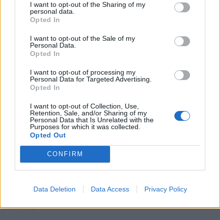
Η γιαγιά της 12χρονης από τον Κολωνό , προχώρησε σε
I want to opt-out of the Sharing of my
personal data.
μία σοκαριστική καταγγελία…
Opted In
I want to opt-out of the Sale of my
Personal Data.
Opted In
I want to opt-out of processing my
Personal Data for Targeted Advertising.
Opted In
I want to opt-out of Collection, Use,
Retention, Sale, and/or Sharing of my
Personal Data that Is Unrelated with the
Purposes for which it was collected.
Opted Out
CONFIRM
Βιασμός 12χρονης στον
Κολωνό:Καταγγελία για εισβολή άντρα με
μαχαίρι στο σπίτι της.
Data Deletion
Data Access
Privacy Policy
Δε, 3 Απρ 2023 20:32