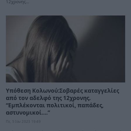
12χρονης…
Υπόθεση Κολωνού:Σοβαρές καταγγελίες
από τον αδελφό της 12χρονης.
“Εμπλέκονται πολιτικοί, παπάδες,
αστυνομικοί….”
Πε, 5 Ιαν 2023 19:49