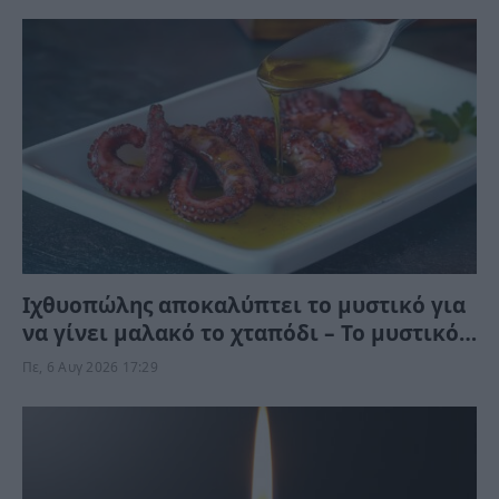
Ιχθυοπώλης αποκαλύπτει το μυστικό για
να γίνει μαλακό το χταπόδι – Το μυστικό
είναι μετά το βράσιμο
Πε, 6 Αυγ 2026 17:29