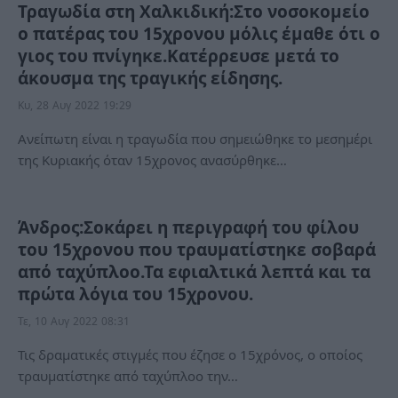
Τραγωδία στη Χαλκιδική:Στο νοσοκομείο
ο πατέρας του 15χρονου μόλις έμαθε ότι ο
γιος του πνίγηκε.Κατέρρευσε μετά το
άκουσμα της τραγικής είδησης.
Κυ, 28 Αυγ 2022 19:29
Ανείπωτη είναι η τραγωδία που σημειώθηκε το μεσημέρι
της Κυριακής όταν 15χρονος ανασύρθηκε…
Άνδρος:Σοκάρει η περιγραφή του φίλου
του 15χρονου που τραυματίστηκε σοβαρά
από ταχύπλοο.Τα εφιαλτικά λεπτά και τα
πρώτα λόγια του 15χρονου.
Τε, 10 Αυγ 2022 08:31
Τις δραματικές στιγμές που έζησε ο 15χρόνος, ο οποίος
τραυματίστηκε από ταχύπλοο την…