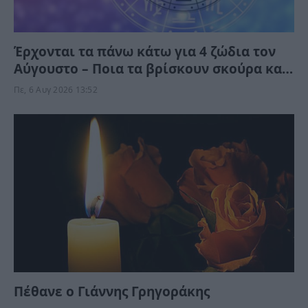
Έρχονται τα πάνω κάτω για 4 ζώδια τον
Αύγουστο – Ποια τα βρίσκουν σκούρα και
ποια αναπνεόυν
Πε, 6 Αυγ 2026 13:52
Πέθανε ο Γιάννης Γρηγοράκης