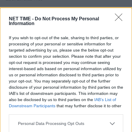
Νέα στοιχεία προκύπτουν διαρκώς για τον ομαδικό
βιασμό του 15χρονου από άλλους ανηλίκους…
NET TIME -
Do Not Process My Personal
Information
If you wish to opt-out of the sale, sharing to third parties, or
processing of your personal or sensitive information for
targeted advertising by us, please use the below opt-out
section to confirm your selection. Please note that after your
opt-out request is processed you may continue seeing
interest-based ads based on personal information utilized by
us or personal information disclosed to third parties prior to
your opt-out. You may separately opt-out of the further
disclosure of your personal information by third parties on the
IAB’s list of downstream participants. This information may
also be disclosed by us to third parties on the
IAB’s List of
Σοκ και ντροπή.Ομαδικός βιασμός
Downstream Participants
that may further disclose it to other
third parties.
15χρονου από ανήλικους συμμαθητές του.
Πα, 23 Δεκ 2022 11:40
Personal Data Processing Opt Outs