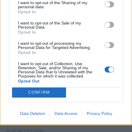
Σοκάρουν οι λεπτομέρειες που έρχονται στο φως για την
I want to opt-out of the Sharing of my
personal data.
υπόθεση βιασμού 15χρονου αγοριού…
Opted In
I want to opt-out of the Sale of my
Personal Data.
Opted In
I want to opt-out of processing my
Personal Data for Targeted Advertising.
Opted In
I want to opt-out of Collection, Use,
Retention, Sale, and/or Sharing of my
Personal Data that Is Unrelated with the
Purposes for which it was collected.
Opted Out
CONFIRM
Χολαργός-Παρενόχληση 15χρονου από
στρατιωτικό:Οι φωτογραφίες του
στρατιωτικού,οι μπουνιές του 15χρονου
Data Deletion
Data Access
Privacy Policy
και η αναγνώριση στις αρχές.
Τε, 26 Οκτ 2022 12:35