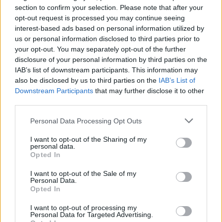
section to confirm your selection. Please note that after your
Λάρισα:Τραγωδία με θύμα έναν 47χρονο.
opt-out request is processed you may continue seeing
Πέθανε από καρδιά καθώς έκανε
interest-based ads based on personal information utilized by
us or personal information disclosed to third parties prior to
ψαροντούφεκο.
your opt-out. You may separately opt-out of the further
Σα, 13 Αυγ 2022 21:18
disclosure of your personal information by third parties on the
IAB’s list of downstream participants. This information may
Τραγωδία στα παράλια του Δ. Αγιάς στην Λάρισα σήμερα
also be disclosed by us to third parties on the
IAB’s List of
(13.08.2022) το απόγευμα, καθώς…
Downstream Participants
that may further disclose it to other
third parties.
Personal Data Processing Opt Outs
I want to opt-out of the Sharing of my
personal data.
Opted In
I want to opt-out of the Sale of my
Personal Data.
Opted In
I want to opt-out of processing my
Personal Data for Targeted Advertising.