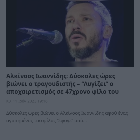
Αλκίνοος Ιωαννίδης: Δύσκολες ώρες
βιώνει ο τραγουδιστής – “Λυγίζει” ο
αποχαιρετισμός σε 47χρονο φίλο του
Κυ, 11 Ιούν 2023 19:16
Δύσκολες ώρες βιώνει ο Αλκίνοος Ιωαννίδης αφού ένας
αγαπημένος του φίλος “έφυγε” από…