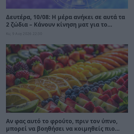
Δευτέρα, 10/08: Η μέρα ανήκει σε αυτά τα
2 ζώδια – Κάνουν κίνηση ματ για το
μέλλον
Κυ, 9 Αυγ 2026 22:30
Αν φας αυτό το φρούτο, πριν τον ύπνο,
μπορεί να βοηθήσει να κοιμηθείς πιο