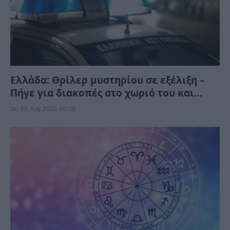
Ελλάδα: Θρίλερ μυστηρίου σε εξέλιξη –
Πήγε για διακοπές στο χωριό του και
βρέθηκε νεκρός – Τι συνέβη λίγες ώρες
Δε, 10 Αυγ 2026 00:09
πριν;