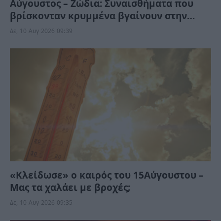
Αύγουστος – Ζώδια: Συναισθήματα που
βρίσκονταν κρυμμένα βγαίνουν στην
επιφάνεια – Ένα μήνυμα φέρνει
Δε, 10 Αυγ 2026 09:39
ανατροπή
«Κλείδωσε» ο καιρός του 15Αύγουστου –
Μας τα χαλάει με βροχές;
Δε, 10 Αυγ 2026 09:35