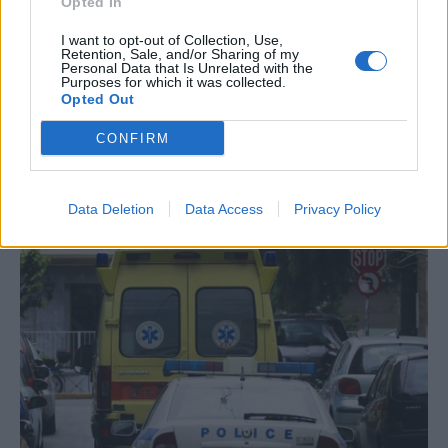
Opted In
Χανιά:Τραγωδία με 47χρονο πατέρα
I want to opt-out of Collection, Use,
Retention, Sale, and/or Sharing of my
τεσσάρων παιδιών που τραυματίστηκε
Personal Data that Is Unrelated with the
θανάσιμα από αλυσοπρίονο.
Purposes for which it was collected.
Opted Out
Τρ, 8 Μαρ 2022 17:56
CONFIRM
Το περιστατικό σημειώθηκε λίγο μετά τις 2 το μεσημέρι
της Τρίτης σε αγροτική…
Data Deletion
Data Access
Privacy Policy