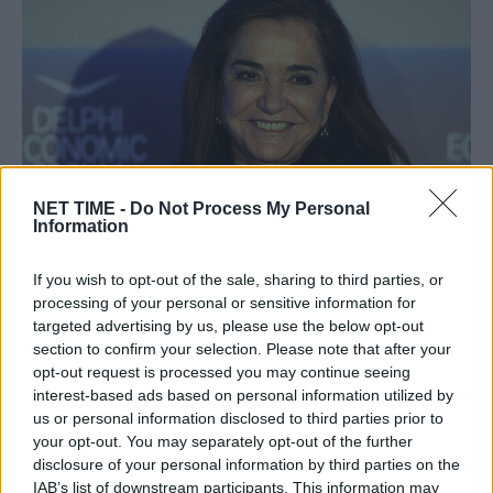
NET TIME -
Do Not Process My Personal
Information
Ντόρα Μπακογιάννη:Η ιστορία του
If you wish to opt-out of the sale, sharing to third parties, or
μικρού Άγγελου που έγινε εγγόνι της
processing of your personal or sensitive information for
targeted advertising by us, please use the below opt-out
Τρ, 19 Οκτ 2021 10:28
section to confirm your selection. Please note that after your
Από τη στιγμή που η Ντόρα Μπακογιάννη έκανε γνωστό
opt-out request is processed you may continue seeing
το πρόβλημα της υγείας…
interest-based ads based on personal information utilized by
us or personal information disclosed to third parties prior to
your opt-out. You may separately opt-out of the further
disclosure of your personal information by third parties on the
IAB’s list of downstream participants. This information may