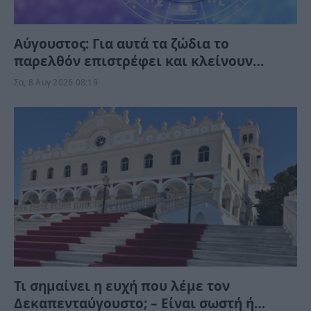
Αύγουστος: Για αυτά τα ζώδια το
παρελθόν επιστρέφει και κλείνουν
παλιοί κύκλοι το επόμενο διάστημα
Σα, 8 Αυγ 2026 08:19
Τι σημαίνει η ευχή που λέμε τον
Δεκαπενταύγουστο; – Είναι σωστή ή