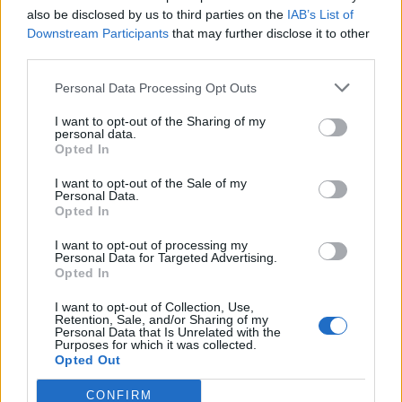
also be disclosed by us to third parties on the
IAB’s List of
Downstream Participants
that may further disclose it to other
third parties.
Personal Data Processing Opt Outs
I want to opt-out of the Sharing of my
personal data.
Opted In
I want to opt-out of the Sale of my
Η ανάρτηση του Άγγελου Συρίγου στο
Personal Data.
Opted In
instagram για την Ενσωμάτωση της
Δωδεκανήσου
I want to opt-out of processing my
Personal Data for Targeted Advertising.
Κυ, 7 Μαρ 2021 14:58
Opted In
“Η Ελλάδα νομιμοποιούνταν να διεκδικήσει μεταπολεμικά
I want to opt-out of Collection, Use,
Retention, Sale, and/or Sharing of my
την ενσωμάτωσή τους στον εθνικό κορμό, αφού…
Personal Data that Is Unrelated with the
Purposes for which it was collected.
Opted Out
CONFIRM