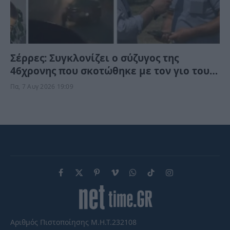
Σέρρες: Συγκλονίζει ο σύζυγος της
46χρονης που σκοτώθηκε με τον γιο τους
– Το προαίσθημα του, πριν την τραγωδία
Πα, 7 Αυγ 2026 19:09
Facebook
X
Pinterest
Vimeo
WhatsApp
TikTok
Instagram
(Twitter)
Αριθμός Πιστοποίησης Μ.Η.Τ.232108