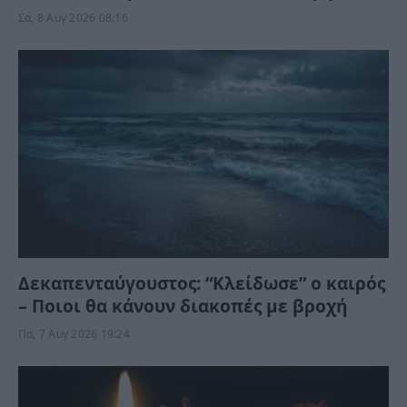
λάθος;
Σα, 8 Αυγ 2026 08:16
Δεκαπενταύγουστος: “Κλείδωσε” ο καιρός
– Ποιοι θα κάνουν διακοπές με βροχή
Πα, 7 Αυγ 2026 19:24