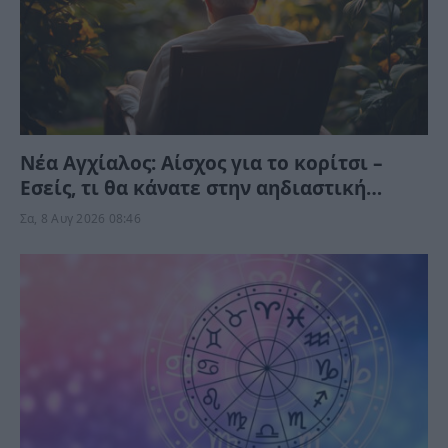
Νέα Αγχίαλος: Αίσχος για το κορίτσι –
Εσείς, τι θα κάνατε στην αηδιαστική
υπόθεση με τον γείτονα αν ήταν η δική
Σα, 8 Αυγ 2026 08:46
σας κόρη;