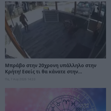
Μπράβο στην 20χρονη υπάλληλο στην
Κρήτη! Εσείς τι θα κάνατε στην
αηδιαστική υπόθεση με τον τουρίστα;
Πα, 7 Αυγ 2026 14:33