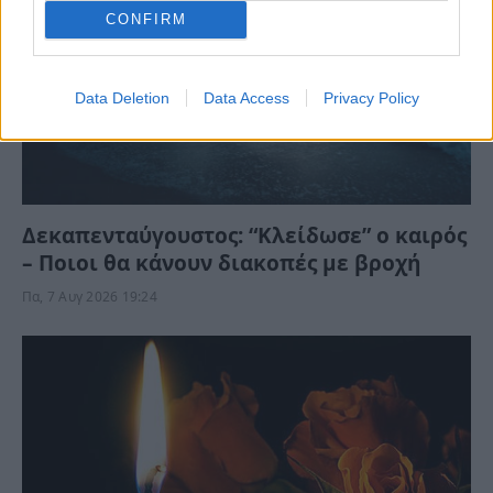
CONFIRM
Data Deletion
Data Access
Privacy Policy
Δεκαπενταύγουστος: “Κλείδωσε” ο καιρός
– Ποιοι θα κάνουν διακοπές με βροχή
Πα, 7 Αυγ 2026 19:24