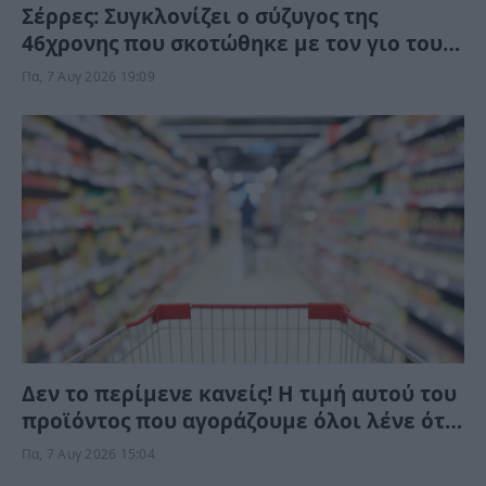
Σέρρες: Συγκλονίζει ο σύζυγος της
46χρονης που σκοτώθηκε με τον γιο τους
– Το προαίσθημα του, πριν την τραγωδία
Πα, 7 Αυγ 2026 19:09
Δεν το περίμενε κανείς! Η τιμή αυτού του
προϊόντος που αγοράζουμε όλοι λένε ότι
έπεσε κατακόρυφα στα σούπερ μάρκετ –
Πα, 7 Αυγ 2026 15:04
Είναι αλήθεια;