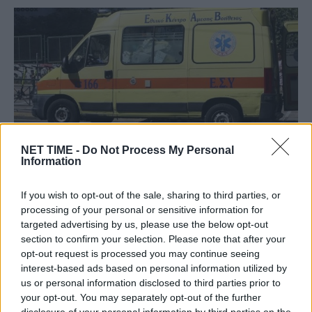
NET TIME -
Do Not Process My Personal
Information
Τραγωδία στην Κρήτη: Ξεψύχησε την ώρα
If you wish to opt-out of the sale, sharing to third parties, or
που έκανε ποδήλατο.Τι ακριβώς συνέβη.Ο
processing of your personal or sensitive information for
δεύτερος αιφνίδιος θάνατος στο νησί.
targeted advertising by us, please use the below opt-out
section to confirm your selection. Please note that after your
Σα, 9 Ιούλ 2022 12:49
opt-out request is processed you may continue seeing
Την τελευταία του πνοή, κάνοντας ποδήλατο, άφησε ένας
interest-based ads based on personal information utilized by
us or personal information disclosed to third parties prior to
52χρονος Γάλλος, που έκανε τις…
your opt-out. You may separately opt-out of the further
disclosure of your personal information by third parties on the