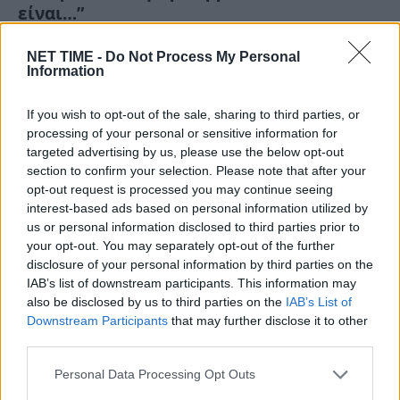
είναι…”
Σα, 3 Αυγ 2024 11:22
NET TIME -
Do Not Process My Personal
Information
Καλεσμένος στην εκπομπή της Νάνσυς Παραδεισανού στο
Youtube βρέθηκε ο αστρολόγος Κώστας Λεφάκης.…
If you wish to opt-out of the sale, sharing to third parties, or
processing of your personal or sensitive information for
targeted advertising by us, please use the below opt-out
section to confirm your selection. Please note that after your
opt-out request is processed you may continue seeing
interest-based ads based on personal information utilized by
us or personal information disclosed to third parties prior to
your opt-out. You may separately opt-out of the further
disclosure of your personal information by third parties on the
IAB’s list of downstream participants. This information may
also be disclosed by us to third parties on the
IAB’s List of
Downstream Participants
that may further disclose it to other
third parties.
“Χείμαρρος” τα τουρκικά ΜΜΕ για τη
Personal Data Processing Opt Outs
Δέσποινα Βανδή: “Είναι α@@@@@ και