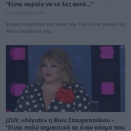
“Eίναι ακραίο να το λες αυτό…”
Τε, 24 Απρ 2024 17:35
Ένταση επικράτησε στο “αέρα” του “Fay’s Time” μεταξύ της
Φαίης Σκορδά και της…
J2US: «Λύγισε» η Βίκυ Σταυροπούλου –
“Είναι πολύ σημαντικό σε έναν κόσμο που