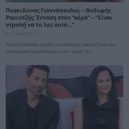
Ποσειδώνας Γιαννόπουλος – Θοδωρής
Ρακιντζής: Ένταση στον “αέρα” – “Είναι
ντροπή να το λες αυτό…”
Δε, 8 Ιαν 2024 12:13
Ένταση ξέσπασε μεταξύ του Θοδωρή Ρακιντζή και του
Ποσειδώνα Γιαννόπουλου στον “αέρα” της…