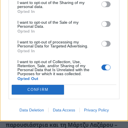
I want to opt-out of the Sharing of my
α@@@@@@”
personal data.
Opted In
Πε, 18 Ιούλ 2024 17:15
I want to opt-out of the Sale of my
Στο στόχαστρο των τουρκικών ΜΜΕ μπήκε η Δέσποινα
Personal Data.
Βανδή, μετά την είδηση της…
Opted In
I want to opt-out of processing my
Personal Data for Targeted Advertising.
Opted In
I want to opt-out of Collection, Use,
Retention, Sale, and/or Sharing of my
Personal Data that Is Unrelated with the
Purposes for which it was collected.
Opted Out
CONFIRM
Data Deletion
Data Access
Privacy Policy
Φαίη Σκορδά: Ένταση ανάμεσα στην
παρουσιάστρια και τη Μάρτζυ Λαζάρου –