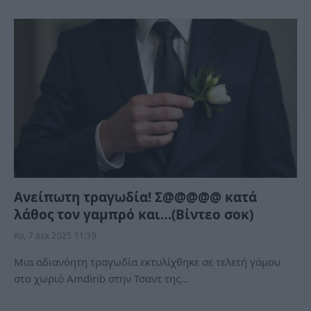
Ανείπωτη τραγωδία! Σ@@@@@ κατά
λάθος τον γαμπρό και…(Βίντεο σοκ)
Κυ, 7 Δεκ 2025 11:39
Μια αδιανόητη τραγωδία εκτυλίχθηκε σε τελετή γάμου
στο χωριό Amdirib στην Τσαντ της…