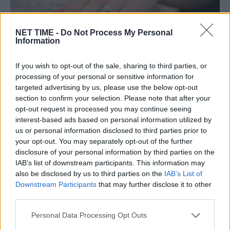
NET TIME -
Do Not Process My Personal
Information
If you wish to opt-out of the sale, sharing to third parties, or
processing of your personal or sensitive information for
targeted advertising by us, please use the below opt-out
section to confirm your selection. Please note that after your
Ανείπωτη τραγωδία παραμονή των
opt-out request is processed you may continue seeing
Θεοφανίων – Από τον γάμο στον θάνατο! –
interest-based ads based on personal information utilized by
us or personal information disclosed to third parties prior to
Θρήνος για τον Νίκο Κοκκινάκη…
your opt-out. You may separately opt-out of the further
Δε, 5 Ιαν 2026 21:44
disclosure of your personal information by third parties on the
IAB’s list of downstream participants. This information may
Πένθος επικρατεί στην Ανώπολη του δήμου Χερσονήσου
also be disclosed by us to third parties on the
IAB’s List of
για τον χαμό του 35χρονου Νίκου…
Downstream Participants
that may further disclose it to other
third parties.
Personal Data Processing Opt Outs