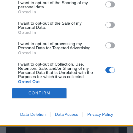
I want to opt-out of the Sharing of my
personal data.
Opted In
I want to opt-out of the Sale of my
Personal Data.
Opted In
I want to opt-out of processing my
Personal Data for Targeted Advertising.
Opted In
Έγινε γνωστό, πριν από λίγο – Αυτό
I want to opt-out of Collection, Use,
Retention, Sale, and/or Sharing of my
προκάλεσε την ανείπωτη τραγωδία στο
Personal Data that Is Unrelated with the
πρωτοχρονιάτικο ρεβεγιόν – Ποιοι είναι
Purposes for which it was collected.
Opted Out
ανάμεσα στα θύματα
CONFIRM
Πε, 1 Ιαν 2026 13:49
Αποκαλύφθηκε η αιτία της έκρηξης και της φονικής
πυρκαγιάς σε μπαρ στο Κραν…
Data Deletion
Data Access
Privacy Policy