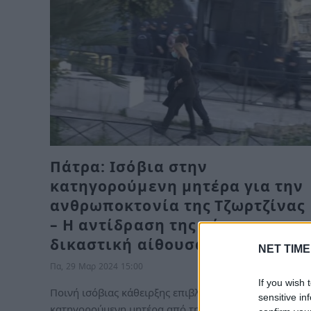
Πάτρα: Ισόβια στην
κατηγορούμενη μητέρα για την
ανθρωποκτονία της Τζωρτζίνας
– Η αντίδραση της μέσα στη
δικαστική αίθουσα
NET TIME
Πα, 29 Μαρ 2024 15:00
If you wish 
Ποινή ισόβιας κάθειρξης επιβλήθηκε στην
sensitive in
κατηγορούμενη μητέρα από την Πάτρα για την