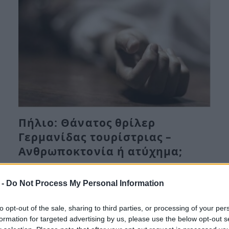
Πήλιο: Θάνατος θρίλερ
Γερμανίδας τουρίστριας –
Ανθρωποκτονία ή ατύχημα;
Τε, 2 Αυγ 2023 09:28
 -
Do Not Process My Personal Information
Σε θρίλερ εξελίσσεται η υπόθεση της Γερμανίδας
τουρίστριας που βρέθηκε νεκρή σε παραλία…
to opt-out of the sale, sharing to third parties, or processing of your per
formation for targeted advertising by us, please use the below opt-out s