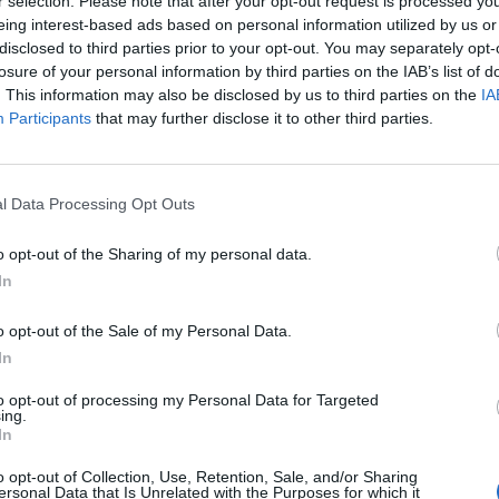
r selection. Please note that after your opt-out request is processed y
eing interest-based ads based on personal information utilized by us or
disclosed to third parties prior to your opt-out. You may separately opt-
losure of your personal information by third parties on the IAB’s list of
. This information may also be disclosed by us to third parties on the
IA
Participants
that may further disclose it to other third parties.
l Data Processing Opt Outs
o opt-out of the Sharing of my personal data.
In
o opt-out of the Sale of my Personal Data.
Ανέστης Βλάχος:Οι καταγγελίες
In
για πλαστογραφία,απάτη και
to opt-out of processing my Personal Data for Targeted
ανθρωποκτονία από δόλο.Οι
ing.
καταγγελίες για τη δεύτερη
In
σύζυγο και την κόρη της.
o opt-out of Collection, Use, Retention, Sale, and/or Sharing
ersonal Data that Is Unrelated with the Purposes for which it