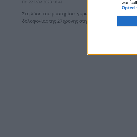
Πε, 22 Ιούν 2023 16:41
was col
Opted 
Στη λύση του μυστηρίου, γύρω από την υπόθεση
δολοφονίας της 27χρονης στην Κω…