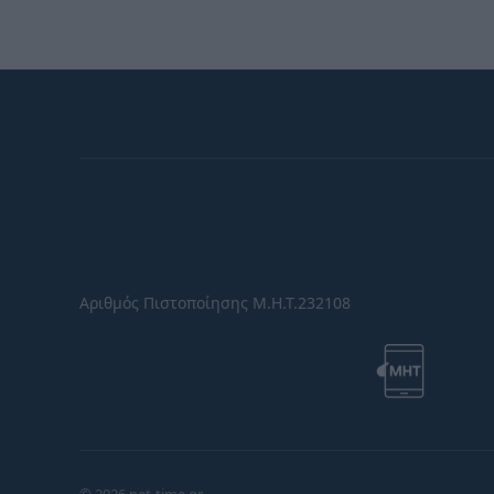
Αριθμός Πιστοποίησης Μ.Η.Τ.232108