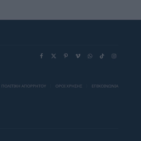
Facebook
X
Pinterest
Vimeo
WhatsApp
TikTok
Instagram
(Twitter)
ΠΟΛΙΤΙΚΗ ΑΠΟΡΡΗΤΟΥ
ΟΡΟΙ ΧΡΗΣΗΣ
ΕΠΙΚΟΙΝΩΝΙΑ