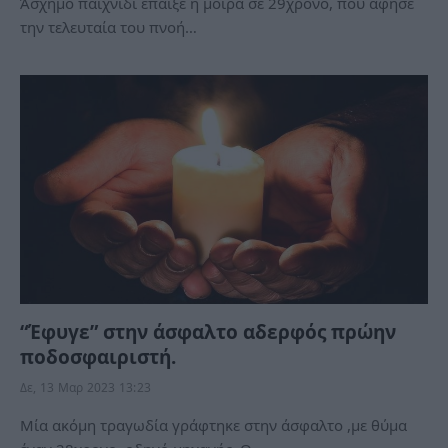
Άσχημο παιχνίδι έπαιξε η μοίρα σε 29χρονο, που άφησε
την τελευταία του πνοή…
“Έφυγε” στην άσφαλτο αδερφός πρώην
ποδοσφαιριστή.
Δε, 13 Μαρ 2023 13:23
Μία ακόμη τραγωδία γράφτηκε στην άσφαλτο ,με θύμα