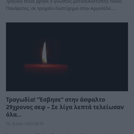
Τραγικό τέλος βρήκε ο γνωστός μοτοσυκλετιστής Νίκος
Πανάρετος, σε τροχαίο δυστύχημα στην Αργολίδα.…
Τραγωδία! “Έσβησε” στην άσφαλτο
29χρονος σεφ – Σε λίγα λεπτά τελείωσαν
όλα…
Πε, 8 Ιούν 2023 08:55