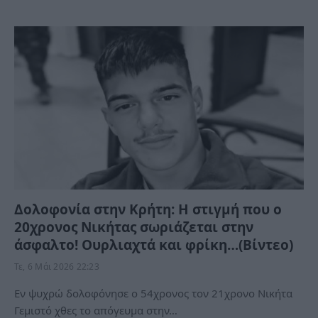
Δολοφονία στην Κρήτη: H στιγμή που ο
20χρονος Νικήτας σωριάζεται στην
άσφαλτο! Ουρλιαχτά και φρίκη…(Βίντεο)
Τε, 6 Μάι 2026 22:23
Εν ψυχρώ δολοφόνησε ο 54χρονος τον 21χρονο Νικήτα
Γεμιστό χθες το απόγευμα στην…