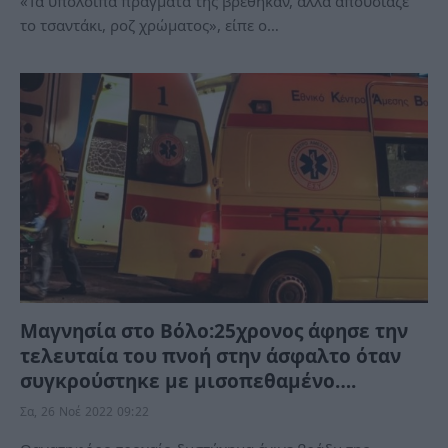
«Τα υπόλοιπα πράγματα της βρέθηκαν, αλλά απουσίαζε
το τσαντάκι, ροζ χρώματος», είπε ο…
Μαγνησία στο Βόλο:25χρονος άφησε την
τελευταία του πνοή στην άσφαλτο όταν
συγκρούστηκε με μισοπεθαμένο….
Σα, 26 Νοέ 2022 09:22