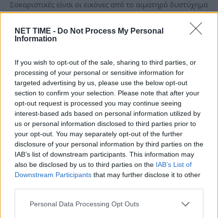
Σοκαριστικές είναι οι εικόνες από το αιματηρό δυστύχημα
στην Κύπρο, όπου τέσσερα μέλη…
NET TIME -
Do Not Process My Personal
Information
If you wish to opt-out of the sale, sharing to third parties, or
processing of your personal or sensitive information for
targeted advertising by us, please use the below opt-out
section to confirm your selection. Please note that after your
opt-out request is processed you may continue seeing
interest-based ads based on personal information utilized by
us or personal information disclosed to third parties prior to
your opt-out. You may separately opt-out of the further
disclosure of your personal information by third parties on the
IAB’s list of downstream participants. This information may
Αδαμάντιος Μαντής: “Ραγίζει” καρδιές η
also be disclosed by us to third parties on the
IAB’s List of
μητέρα του 21χρονου πολίστα που βρήκε
Downstream Participants
that may further disclose it to other
third parties.
τραγικό θάνατο στην άσφαλτο
Πα, 17 Νοέ 2023 21:05
Personal Data Processing Opt Outs