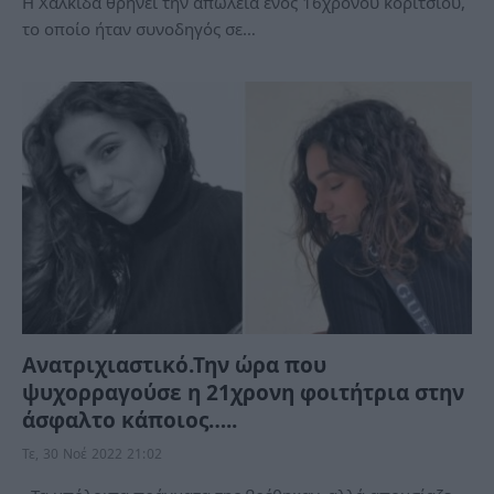
Η Χαλκίδα θρηνεί την απώλεια ενός 16χρονου κοριτσιού,
το οποίο ήταν συνοδηγός σε…
Ανατριχιαστικό.Την ώρα που
ψυχορραγούσε η 21χρονη φοιτήτρια στην
άσφαλτο κάποιος…..
Τε, 30 Νοέ 2022 21:02