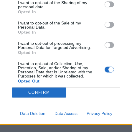
Ο χρόνος “πάγωσε” για τη μητέρα του 21χρονου
I want to opt-out of the Sharing of my
personal data.
Αδαμάντιου εκείνη τη ημέρα που…
Opted In
I want to opt-out of the Sale of my
Personal Data.
Opted In
I want to opt-out of processing my
Personal Data for Targeted Advertising.
Opted In
I want to opt-out of Collection, Use,
Retention, Sale, and/or Sharing of my
Personal Data that Is Unrelated with the
Purposes for which it was collected.
Opted Out
CONFIRM
Διπλή τραγωδία σε Ποσειδώνος και
Βουλιαγμένης: Άφησαν την τελευταία
τους πνοή στην άσφαλτο
Data Deletion
Data Access
Privacy Policy
Τε, 8 Νοέ 2023 09:01