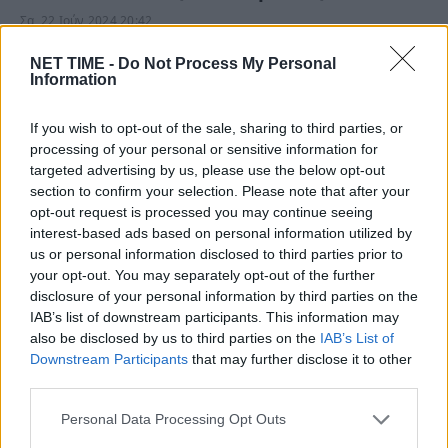
Σα, 22 Ιούν 2024 20:42
Συγκλονισμένο είναι το πανελλήνιο από τη νέα
NET TIME -
Do Not Process My Personal
Information
γυναικοκτονία στην Αλεξανδρούπολη. Σύμφωνα με το…
If you wish to opt-out of the sale, sharing to third parties, or
processing of your personal or sensitive information for
targeted advertising by us, please use the below opt-out
section to confirm your selection. Please note that after your
opt-out request is processed you may continue seeing
interest-based ads based on personal information utilized by
us or personal information disclosed to third parties prior to
your opt-out. You may separately opt-out of the further
disclosure of your personal information by third parties on the
IAB’s list of downstream participants. This information may
also be disclosed by us to third parties on the
IAB’s List of
Downstream Participants
that may further disclose it to other
third parties.
Πως είπε στους Αστυνομικούς με νόημα η
σύζυγος του Απόστολου Λύτρα ότι … –
Personal Data Processing Opt Outs
Όλο το χρονικό