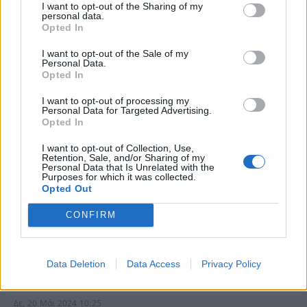
I want to opt-out of the Sharing of my
Δε, 17 Ιούν 2024 20:50
personal data.
Opted In
Περιπολικό έξω από την οικία της ζήτησε η σύζυγος του
I want to opt-out of the Sale of my
Απόστολου Λύτρα, Σοφία…
Personal Data.
Opted In
I want to opt-out of processing my
Personal Data for Targeted Advertising.
Opted In
I want to opt-out of Collection, Use,
Retention, Sale, and/or Sharing of my
Personal Data that Is Unrelated with the
Purposes for which it was collected.
Opted Out
CONFIRM
Κέρκυρα: Μητέρα κατήγγειλε τη 16χρονη
Data Deletion
Data Access
Privacy Policy
κόρη της – Όσα είπε στους αστυνομικούς
Δε, 20 Μάι 2024 10:25