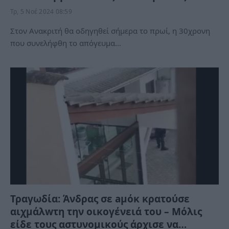
Τρ, 5 Νοέ 2024 08:59
Στον Ανακριτή θα οδηγηθεί σήμερα το πρωί, η 30χρονη
που συνελήφθη το απόγευμα…
Τραγωδία: Άνδρας σε aμόκ κρατούσε
αιχμάλwτη την οικογένειά του – Μόλις
είδε τους αστυνομικούς άρχισε να…