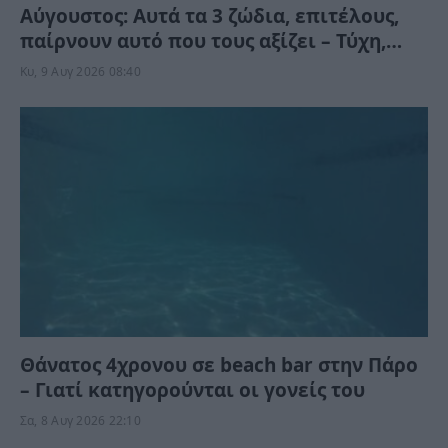
Αύγουστος: Αυτά τα 3 ζώδια, επιτέλους,
παίρνουν αυτό που τους αξίζει – Τύχη,
ευκαιρίες και απρόσμενες εξελίξεις
Κυ, 9 Αυγ 2026 08:40
Θάνατος 4χρονου σε beach bar στην Πάρο
– Γιατί κατηγορούνται οι γονείς του
Σα, 8 Αυγ 2026 22:10