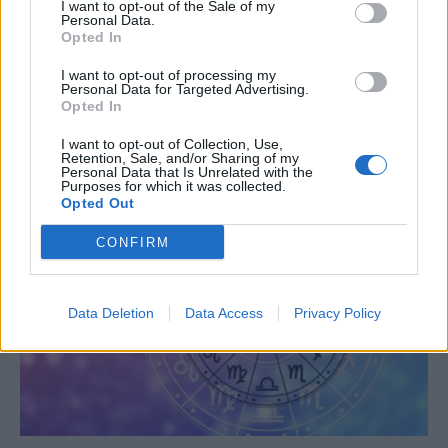
I want to opt-out of the Sale of my
Personal Data.
Opted In
I want to opt-out of processing my
Personal Data for Targeted Advertising.
Opted In
Αυτό το μυστηριώδες φαινόμενο θα
εμφανιστεί, πριν την ολική έκλειψη –
I want to opt-out of Collection, Use,
Retention, Sale, and/or Sharing of my
Μπορείτε να το δείτε αλλά όχι να το
Κυ, 9 Αυγ 2026 08:44
Personal Data that Is Unrelated with the
φωτογραφίσετε
Purposes for which it was collected.
Opted Out
CONFIRM
Data Deletion
Data Access
Privacy Policy