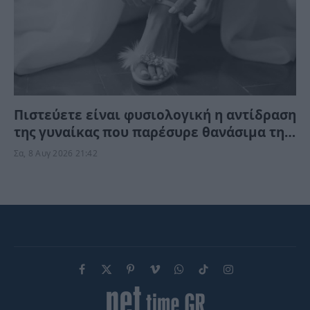
Πιστεύετε είναι φυσιολογική η αντίδραση
της γυναίκας που παρέσυρε θανάσιμα τη
34χρονη νύφη; «Θέλω τον πατέρα μου…»
Σα, 8 Αυγ 2026 21:42
(Βίντεο)
Facebook
X
Pinterest
Vimeo
WhatsApp
TikTok
Instagram
(Twitter)