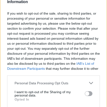
Information
If you wish to opt-out of the sale, sharing to third parties, or
processing of your personal or sensitive information for
targeted advertising by us, please use the below opt-out
section to confirm your selection. Please note that after your
opt-out request is processed you may continue seeing
interest-based ads based on personal information utilized by
us or personal information disclosed to third parties prior to
your opt-out. You may separately opt-out of the further
Σοκ σε ελληνικό νησί: Σε τι κοινωνία
disclosure of your personal information by third parties on the
ζούμε; Φρικιαστική υπόθεση με 15χρονο
IAB’s list of downstream participants. This information may
also be disclosed by us to third parties on the
IAB’s List of
Κυ, 9 Αυγ 2026 09:53
Downstream Participants
that may further disclose it to other
third parties.
Personal Data Processing Opt Outs
I want to opt-out of the Sharing of my
personal data.
Opted In