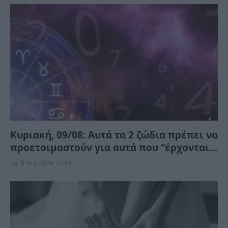
Κυριακή, 09/08: Αυτά τα 2 ζώδια πρέπει να
προετοιμαστούν για αυτά που “έρχονται”
– Ποιοι κερδίζουν;
Σα, 8 Αυγ 2026 21:46