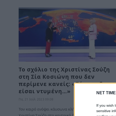
Το σχόλιο της Χριστίνας Σούζη
στη Σία Κοσιώνη που δεν
περίμενε κανείς: «Σήμερα δεν
είσαι ντυμένη…»
NET TIME
Πα, 21 Ιούλ 2023 09:08
If you wish 
Τον καιρό ενόψει κάυσωνα κλήθηκε να αναλύσει η
sensitive in
Χριστίνα Σούζη στο κεντρικό δελτίο…