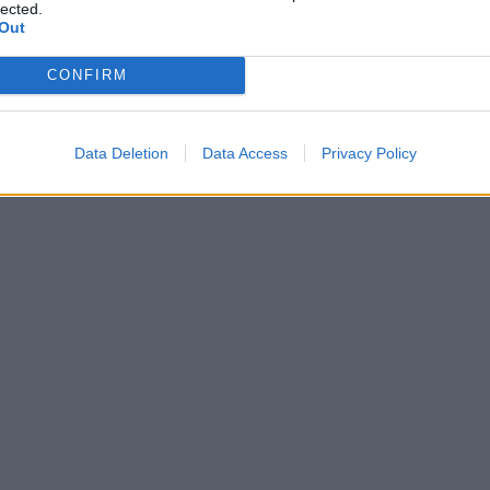
lected.
κλάματα έζησαν οικογένεια, φίλοι και συμμαθητές…
Out
CONFIRM
Data Deletion
Data Access
Privacy Policy