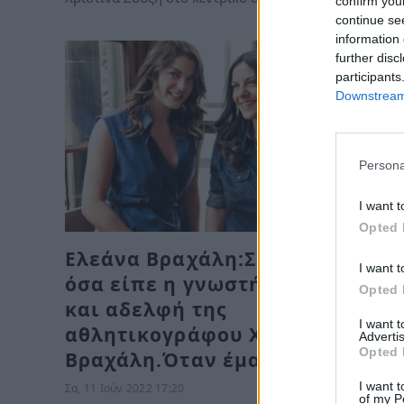
confirm you
continue se
information 
further disc
participants
Downstream 
Persona
I want t
Opted 
Ελεάνα Βραχάλη:Συγκλονίζουν
I want t
όσα είπε η γνωστή στιχουργός
Opted 
και αδελφή της
I want 
αθλητικογράφου Χριστίνας
Advertis
Opted 
Βραχάλη.Όταν έμαθα ότι έχω….
I want t
Σα, 11 Ιούν 2022 17:20
of my P