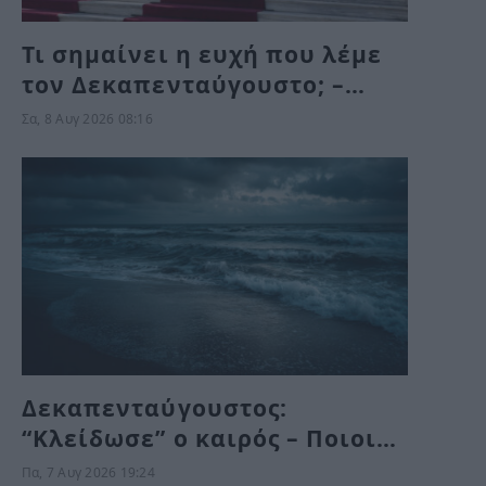
Τι σημαίνει η ευχή που λέμε
τον Δεκαπενταύγουστο; –
Είναι σωστή ή λάθος;
Σα, 8 Αυγ 2026 08:16
Δεκαπενταύγουστος:
“Κλείδωσε” ο καιρός – Ποιοι
θα κάνουν διακοπές με βροχή
Πα, 7 Αυγ 2026 19:24