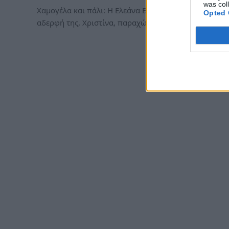
was col
Χαμογέλα και πάλι: Η Ελεάνα Βραχάλη μαζί με την
Opted 
αδερφή της, Χριστίνα, παραχώρησαν…