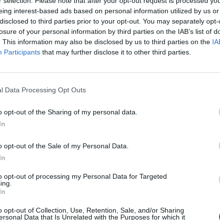
r selection. Please note that after your opt-out request is processed y
eing interest-based ads based on personal information utilized by us or
disclosed to third parties prior to your opt-out. You may separately opt-
losure of your personal information by third parties on the IAB’s list of
. This information may also be disclosed by us to third parties on the
IA
Participants
that may further disclose it to other third parties.
l Data Processing Opt Outs
o opt-out of the Sharing of my personal data.
In
Σκηνές αρχαίας τραγωδίας στην
o opt-out of the Sale of my Personal Data.
κηδεία της 14χρονης Χριστίνας
In
– Ντυμένη νύφη με στεφάνι στα
to opt-out of processing my Personal Data for Targeted
μαλλιά
ing.
In
Δε, 18 Απρ 2022 19:58
o opt-out of Collection, Use, Retention, Sale, and/or Sharing
Σκηνές αρχαίας τραγωδίας με βουβό πόνο και
ersonal Data that Is Unrelated with the Purposes for which it