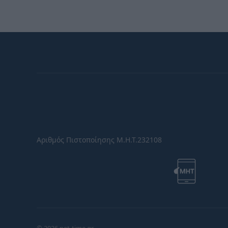
Αριθμός Πιστοποίησης Μ.Η.Τ.232108