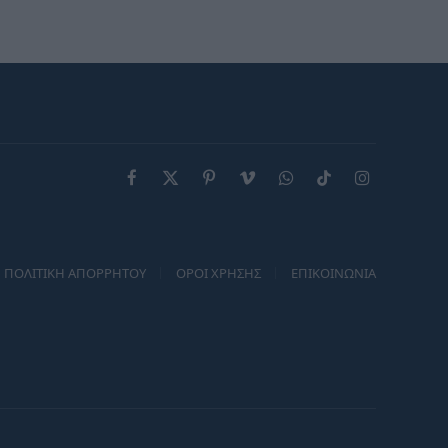
Facebook
X
Pinterest
Vimeo
WhatsApp
TikTok
Instagram
(Twitter)
ΠΟΛΙΤΙΚΗ ΑΠΟΡΡΗΤΟΥ
ΟΡΟΙ ΧΡΗΣΗΣ
ΕΠΙΚΟΙΝΩΝΙΑ