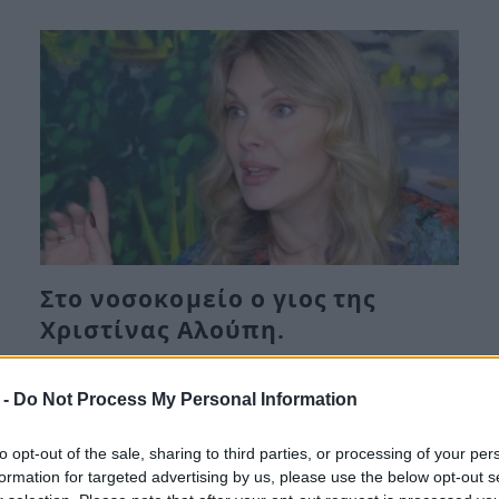
Στο νοσοκομείο ο γιος της
Χριστίνας Αλούπη.
Κυ, 23 Απρ 2023 17:04
 -
Do Not Process My Personal Information
Την περιπέτεια υγείας του γιου της , θέλησε να
μοιραστεί η Χριστίνα Αλούπη…
to opt-out of the sale, sharing to third parties, or processing of your per
formation for targeted advertising by us, please use the below opt-out s