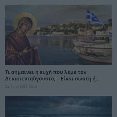
Τι σημαίνει η ευχή που λέμε τον
Δεκαπενταύγουστο; – Είναι σωστή ή
λάθος;
Σα, 8 Αυγ 2026 08:16