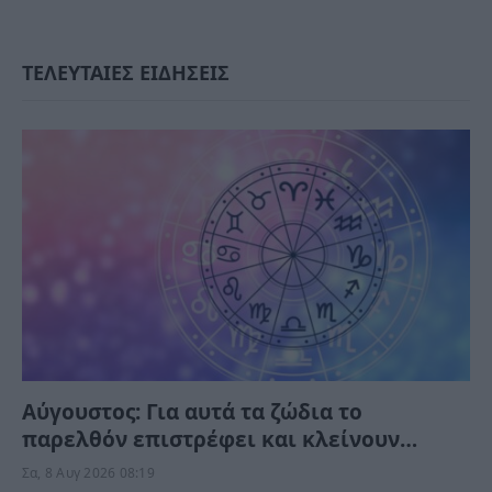
ΤΕΛΕΥΤΑΙΕΣ ΕΙΔΗΣΕΙΣ
Αύγουστος: Για αυτά τα ζώδια το
παρελθόν επιστρέφει και κλείνουν
παλιοί κύκλοι το επόμενο διάστημα
Σα, 8 Αυγ 2026 08:19