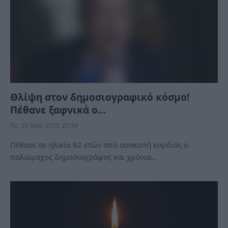
Θλίψη στον δημοσιογραφικό κόσμο!
Πέθανε ξαφνικά ο…
Πε, 20 Μαρ 2025 20:34
Πέθανε σε ηλικία 82 ετών από ανακοπή καρδιάς ο
παλαίμαχος δημοσιογράφος και χρόνια…