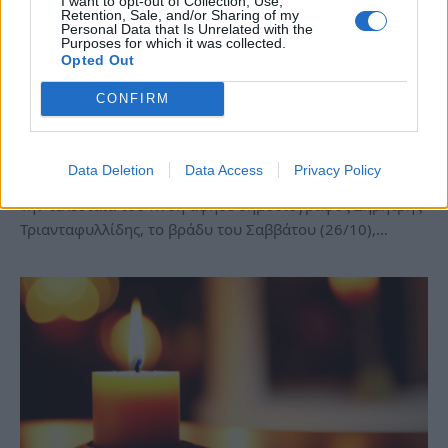
I want to opt-out of Collection, Use,
Retention, Sale, and/or Sharing of my
Personal Data that Is Unrelated with the
Purposes for which it was collected.
Opted Out
CONFIRM
Θλίψη στον δημοσιογραφικό κόσμο –
Νεκpoς ο…
Κυ, 27 Οκτ 2024 12:30
Data Deletion
Data Access
Privacy Policy
Την τελευταία του πνοή άφησε δημοσιογράφος Δημήτρης
Τριανταφυλλίδης, το βράδυ του Σαββάτου (26/10),…