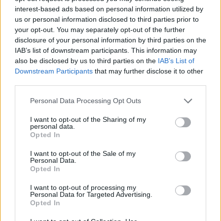
interest-based ads based on personal information utilized by
us or personal information disclosed to third parties prior to
your opt-out. You may separately opt-out of the further
disclosure of your personal information by third parties on the
IAB’s list of downstream participants. This information may
Σοκ στον δημοσιογραφικό κόσμο: Πέθανε
also be disclosed by us to third parties on the
IAB’s List of
εντελώς ξαφνικά ο… – Η τραγική
Downstream Participants
that may further disclose it to other
λεπτομέρεια
third parties.
Τρ, 12 Νοέ 2024 22:37
Personal Data Processing Opt Outs
Σοκ στον κόσμο της αθλητικής δημοσιογραφίας και όχι
I want to opt-out of the Sharing of my
μόνο έχει προκαλέσει η είδηση…
personal data.
Opted In
I want to opt-out of the Sale of my
Personal Data.
Opted In
I want to opt-out of processing my
Personal Data for Targeted Advertising.
Opted In