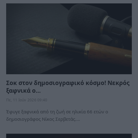
Σοκ στον δημοσιογραφικό κόσμο! Νεκρός
ξαφνικά ο…
Πε, 11 Ιούν 2026 09:40
Έφυγε ξαφνικά από τη ζωή σε ηλικία 66 ετών ο
δημοσιογράφος Νίκος Σερβετάς.…