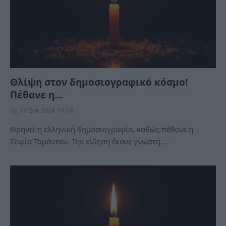
Θλίψη στον δημοσιογραφικό κόσμο!
Πέθανε η…
Τρ, 17 Δεκ 2024 19:54
Θρηνεί η ελληνική δημοσιογραφία, καθώς πέθανε η
Σοφία Ταράντου. Την είδηση έκανε γνωστή…