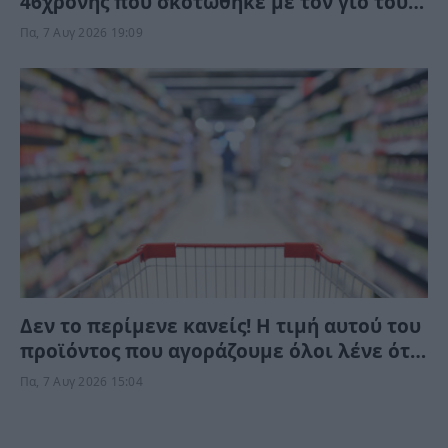
46χρονης που σκοτώθηκε με τον γιο τους
– Το προαίσθημα του, πριν την τραγωδία
Πα, 7 Αυγ 2026 19:09
Δεν το περίμενε κανείς! Η τιμή αυτού του
προϊόντος που αγοράζουμε όλοι λένε ότι
έπεσε κατακόρυφα στα σούπερ μάρκετ –
Πα, 7 Αυγ 2026 15:04
Είναι αλήθεια;