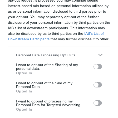
opt-out request is processed you may continue seeing
interest-based ads based on personal information utilized by
Κυ, 15 Ιαν 2023 13:13
us or personal information disclosed to third parties prior to
Η Άννα Ζηρδέλη,μετά τις δηλώσεις της για τον
your opt-out. You may separately opt-out of the further
Κωνσταντίνο Βασάλο, οι οποίες έκαναν…
disclosure of your personal information by third parties on the
IAB’s list of downstream participants. This information may
also be disclosed by us to third parties on the
IAB’s List of
Downstream Participants
that may further disclose it to other
third parties.
Personal Data Processing Opt Outs
I want to opt-out of the Sharing of my
personal data.
Opted In
I want to opt-out of the Sale of my
Personal Data.
Opted In
I want to opt-out of processing my
Survivor All Star:Η αποκάλυψη του
Personal Data for Targeted Advertising.
Ουγγαρέζου για το παιχνίδι και η
Opted In
ενόχληση του Μουτσινά.