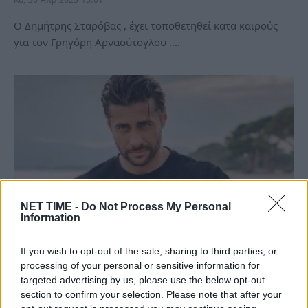
Ο Δημήτρης Σταρόβας , έχει τοποθετηθεί κατα καιρούς
για τον Γρηγόρη Αρναούτογλου ,…
NET TIME -
Do Not Process My Personal
Information
Ενόχληση γνωστής
If you wish to opt-out of the sale, sharing to third parties, or
δημοσιογράφου:Aποκαλύπτει το
processing of your personal or sensitive information for
targeted advertising by us, please use the below opt-out
παρασκήνιο της συνάντησης της με τον
section to confirm your selection. Please note that after your
Βασάλο για μία θέση σε πάνελ.