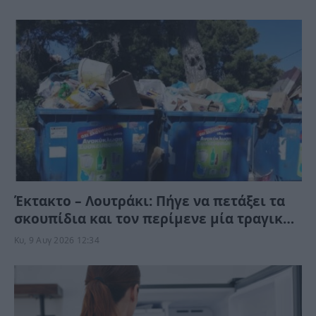
ανατροπές
Έκτακτο – Λουτράκι: Πήγε να πετάξει τα
σκουπίδια και τον περίμενε μία τραγική
στιγμή
Κυ, 9 Αυγ 2026 12:34