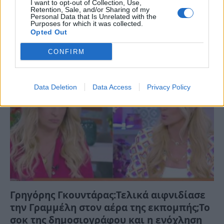
I want to opt-out of Collection, Use,
Retention, Sale, and/or Sharing of my
Τε, 11 Ιαν 2023 17:15
Personal Data that Is Unrelated with the
Purposes for which it was collected.
Χαμός έχει γίνει ήδη με το Survivor All Star και ήδη όλες
Opted Out
οι…
CONFIRM
Data Deletion
Data Access
Privacy Policy
Γρηγόρης Γκουντάρας:Τελικά αιφνιδίασε
την Γραμμέλη στον αέρα της εκπομπής;Το
σοκ της δημοσιογράφου και η ενόχληση