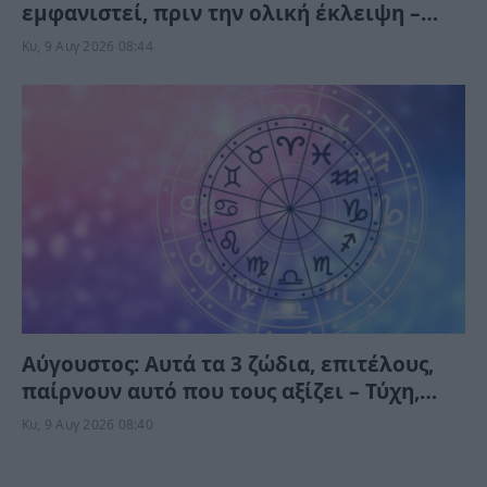
εμφανιστεί, πριν την ολική έκλειψη –
Μπορείτε να το δείτε αλλά όχι να το
Κυ, 9 Αυγ 2026 08:44
φωτογραφίσετε
Αύγουστος: Αυτά τα 3 ζώδια, επιτέλους,
παίρνουν αυτό που τους αξίζει – Τύχη,
ευκαιρίες και απρόσμενες εξελίξεις
Κυ, 9 Αυγ 2026 08:40