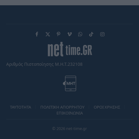
Facebook
X
Pinterest
Vimeo
WhatsApp
TikTok
Instagram
(Twitter)
Αριθμός Πιστοποίησης Μ.Η.Τ.232108
TAYTOTHTA
ΠΟΛΙΤΙΚΗ ΑΠΟΡΡΗΤΟΥ
ΟΡΟΙ ΧΡΗΣΗΣ
ΕΠΙΚΟΙΝΩΝΙΑ
© 2026 net-time.gr