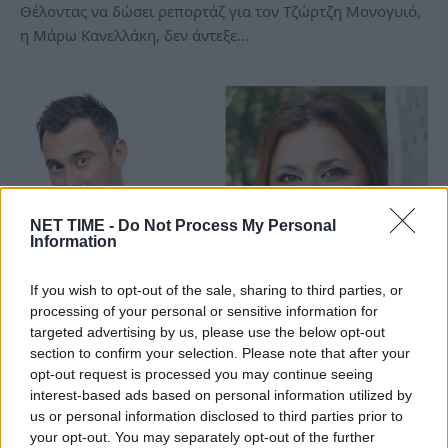
Θέλοντας να δώσει ρεπορτάζ για τον Τζώρτζη Μονογυιό,
η Μάρω Κανελλάκη, δεν άντεξε…
NET TIME -
Do Not Process My Personal
Information
If you wish to opt-out of the sale, sharing to third parties, or
processing of your personal or sensitive information for
targeted advertising by us, please use the below opt-out
Γιώργος Καπουτζίδης:Η παρεξήγηση με
section to confirm your selection. Please note that after your
την Ελισαβετ Κωνσταντινίδου,η αλλαγή
opt-out request is processed you may continue seeing
του ρόλου και η φιλία που χάθηκε
interest-based ads based on personal information utilized by
us or personal information disclosed to third parties prior to
Τρ, 23 Νοέ 2021 22:33
your opt-out. You may separately opt-out of the further