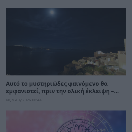
Αυτό το μυστηριώδες φαινόμενο θα
εμφανιστεί, πριν την ολική έκλειψη –
Μπορείτε να το δείτε αλλά όχι να το
Κυ, 9 Αυγ 2026 08:44
φωτογραφίσετε