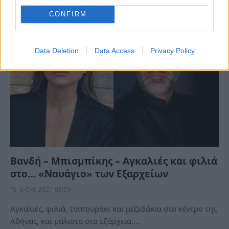
Μερκούρη καθώς εδώ…
CONFIRM
Data Deletion
Data Access
Privacy Policy
Βανδή – Μπισμπίκης – Αγκαλιές και φιλιά
στο… «Ναυάγιο» των Εξαρχείων
Τε, 6 Οκτ 2021 08:59
Αγκαλιές, φιλιά, τσιπουράκι και μεζεδάκια στο κέντρο της
Αθήνας, και μάλιστα στα Εξάρχεια,…