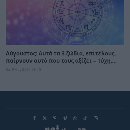
Αύγουστος: Αυτά τα 3 ζώδια, επιτέλους,
παίρνουν αυτό που τους αξίζει – Τύχη,
ευκαιρίες και απρόσμενες εξελίξεις
Κυ, 9 Αυγ 2026 08:40
Facebook
X
Pinterest
Vimeo
WhatsApp
TikTok
Instagram
(Twitter)