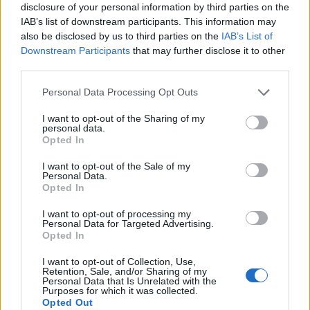
“Εκεί χαθήκαμε κι υπήρχαν παρεξηγήσεις. Είχε πολύ δίκιο
disclosure of your personal information by third parties on the
IAB’s list of downstream participants. This information may
σε εκείνη την παρούσα φάση.…
also be disclosed by us to third parties on the
IAB’s List of
Downstream Participants
that may further disclose it to other
third parties.
Personal Data Processing Opt Outs
I want to opt-out of the Sharing of my
personal data.
Opted In
I want to opt-out of the Sale of my
Personal Data.
Opted In
I want to opt-out of processing my
Personal Data for Targeted Advertising.
Άγγελος Λάτσιος- Γαία Μερκούρη:Η φιλία
Opted In
που εξελίχθηκε σε έρωτα
I want to opt-out of Collection, Use,
Retention, Sale, and/or Sharing of my
Πα, 12 Νοέ 2021 17:48
Personal Data that Is Unrelated with the
Purposes for which it was collected.
Τον έρωτά τους ζουν ο Άγγελος Λάτσιος και η Γαία
Opted Out