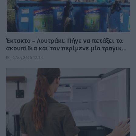
Έκτακτο – Λουτράκι: Πήγε να πετάξει τα
σκουπίδια και τον περίμενε μία τραγική
στιγμή
Κυ, 9 Αυγ 2026 12:34