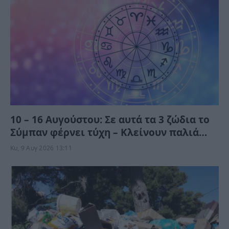
10 – 16 Αυγούστου: Σε αυτά τα 3 ζώδια το
Σύμπαν φέρνει τύχη – Κλείνουν παλιά
τεφτέρια και τους αντιμετωπίζουν
Κυ, 9 Αυγ 2026 13:11
ανατροπές