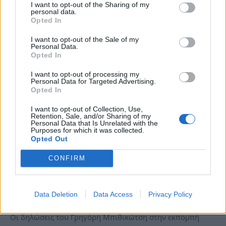
I want to opt-out of the Sharing of my
personal data.
Opted In
I want to opt-out of the Sale of my
Personal Data.
Opted In
I want to opt-out of processing my
Personal Data for Targeted Advertising.
Opted In
I want to opt-out of Collection, Use,
Retention, Sale, and/or Sharing of my
Personal Data that Is Unrelated with the
Γρηγόρης Μπιθικώτσης: Ξέσπασμα της
Purposes for which it was collected.
Opted Out
πρώην συζύγου του τραγουδιστή – «Για
ποιο Θεό μιλάτε κύριε όταν δεν έχετε
CONFIRM
αναζητήσει ποτέ να δείτε τα μάτια της
κόρης σας;»
Data Deletion
Data Access
Privacy Policy
Πα, 15 Σεπ 2023 17:10
Οι δηλώσεις του Γρηγόρη Μπιθικώτση στην εκπομπή