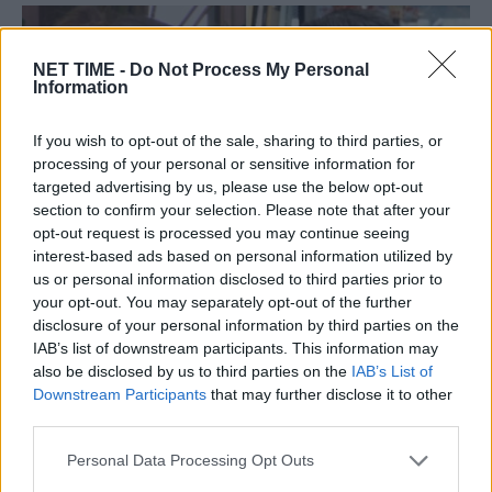
NET TIME -
Do Not Process My Personal
Information
If you wish to opt-out of the sale, sharing to third parties, or
processing of your personal or sensitive information for
targeted advertising by us, please use the below opt-out
section to confirm your selection. Please note that after your
opt-out request is processed you may continue seeing
interest-based ads based on personal information utilized by
us or personal information disclosed to third parties prior to
Θεοφανία Παπαθωμά – Γρηγόρης
your opt-out. You may separately opt-out of the further
Πετράκος: Χωρισμός μετά από δέκα
disclosure of your personal information by third parties on the
ολόκληρα χρόνια κοινής ζωής;
IAB’s list of downstream participants. This information may
also be disclosed by us to third parties on the
IAB’s List of
Κυ, 1 Οκτ 2023 11:41
Downstream Participants
that may further disclose it to other
Σαν κεραυνός εν αιθρία έπεσε η είδηση του χωρισμού
third parties.
ανάμεσα στην Θεοφανία Παπαθωμά…
Personal Data Processing Opt Outs