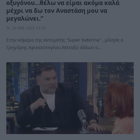
οξυγόνου…θέλω να είμαι ακόμα καλά
μέχρι να δω τον Αναστάση μου να
μεγαλώνει.”
Τε, 24 Μάι 2023 13:53
Στην κάμερα της εκπομπής “Super Katerina” , μίλησε ο
Γρηγόρης Αρναούτογλου.Μεταξύ άλλων ο…