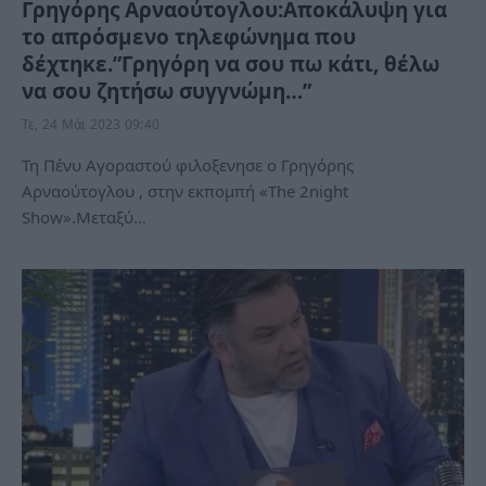
Γρηγόρης Αρναούτογλου:Αποκάλυψη για
το απρόσμενο τηλεφώνημα που
δέχτηκε.”Γρηγόρη να σου πω κάτι, θέλω
να σου ζητήσω συγγνώμη…”
Τε, 24 Μάι 2023 09:40
Τη Πένυ Αγοραστού φιλοξενησε ο Γρηγόρης
Αρναούτογλου , στην εκπομπή «The 2night
Show».Μεταξύ…