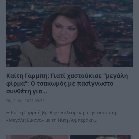
Καίτη Γαρμπή: Γιατί χαστούκισε “μεγάλη
φίρμα”; Ο τσακωμός με πασίγνωστο
συνθέτη για…
Πα, 9 Μάι 2025 09:33
Η Καίτη Γαρμπή βρέθηκε καλεσμένη στην εκπομπή
«Μεγάλη Εικόνα» με τη Νίκη Λυμπεράκη…