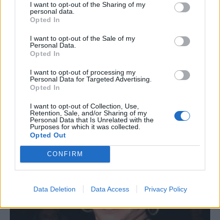
I want to opt-out of the Sharing of my
personal data.
Opted In
I want to opt-out of the Sale of my
Personal Data.
Καίτη Γκρέυ: «Δυστυχώς τα πράγματα…»
Opted In
Τρ, 15 Οκτ 2024 21:27
I want to opt-out of processing my
Personal Data for Targeted Advertising.
Κρίσιμα είναι τα τελευταία εικοσιτετράωρα για την Καίτη
Opted In
Γκρέυ, η οποία νοσηλεύεται στο…
I want to opt-out of Collection, Use,
Retention, Sale, and/or Sharing of my
Personal Data that Is Unrelated with the
Purposes for which it was collected.
Opted Out
CONFIRM
Data Deletion
Data Access
Privacy Policy