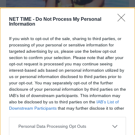
NET TIME -
Do Not Process My Personal
Information
Καίτη Χωματά: Η μεγάλη μάχη της με τον
If you wish to opt-out of the sale, sharing to third parties, or
καρκίνο και η σοκαpιστική λεπτομέρεια
processing of your personal or sensitive information for
για το τέλος της
targeted advertising by us, please use the below opt-out
section to confirm your selection. Please note that after your
Πε, 24 Οκτ 2024 15:56
opt-out request is processed you may continue seeing
Καίτη Χωματά ήταν από εκείνες τις σπάνιες περιπτώσεις
interest-based ads based on personal information utilized by
ανθρώπων που πέθαναν την ημέρα…
us or personal information disclosed to third parties prior to
your opt-out. You may separately opt-out of the further
disclosure of your personal information by third parties on the
IAB’s list of downstream participants. This information may
also be disclosed by us to third parties on the
IAB’s List of
Downstream Participants
that may further disclose it to other
third parties.
Personal Data Processing Opt Outs