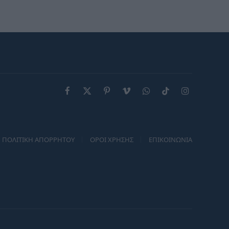
ανοικτό – “Σήκω πάνω…”
(Βίντεο)
Facebook
X
Pinterest
Vimeo
WhatsApp
TikTok
Instagram
(Twitter)
ΠΟΛΙΤΙΚΗ ΑΠΟΡΡΗΤΟΥ
ΟΡΟΙ ΧΡΗΣΗΣ
ΕΠΙΚΟΙΝΩΝΙΑ