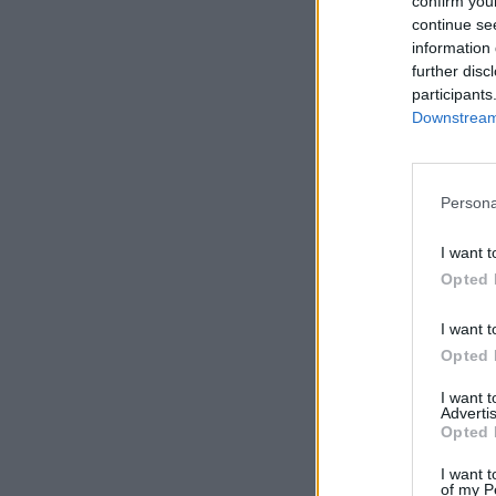
confirm you
continue se
information 
further disc
participants
Downstream 
Persona
I want t
Opted 
I want t
Opted 
I want 
Advertis
Opted 
I want t
of my P