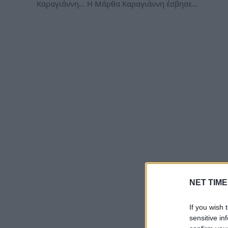
Καραγιάννη… Η Μάρθα Καραγιάννη έσβησε…
NET TIME
If you wish 
sensitive in