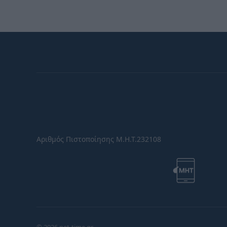
Αριθμός Πιστοποίησης Μ.Η.Τ.232108