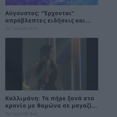
Αύγουστος: “Έρχονται”
απρόβλεπτες ειδήσεις και
αλλαγές για αυτά τα ζώδια
Πα, 7 Αυγ 2026 09:15
Καλλιμάνη: Τα πήρε ξανά στο
κρανίο με θαμώνα σε μαγαζί
και τους άφησε με το στόμα
Πα, 7 Αυγ 2026 08:44