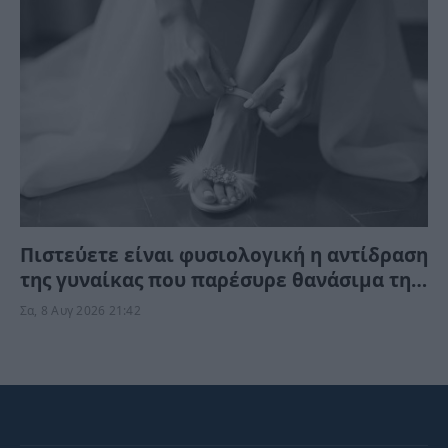
Πιστεύετε είναι φυσιολογική η αντίδραση
της γυναίκας που παρέσυρε θανάσιμα τη
34χρονη νύφη; «Θέλω τον πατέρα μου…»
Σα, 8 Αυγ 2026 21:42
(Βίντεο)