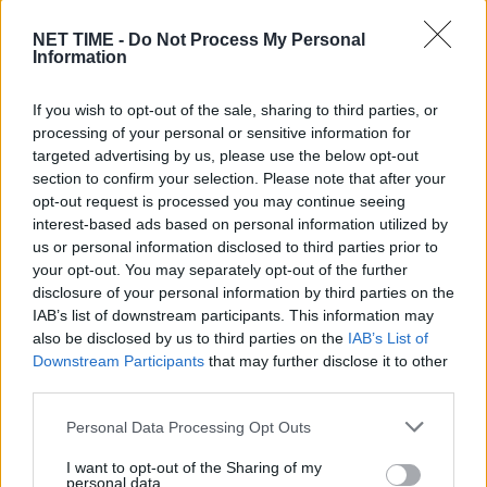
NET TIME -
Do Not Process My Personal
Information
If you wish to opt-out of the sale, sharing to third parties, or
processing of your personal or sensitive information for
targeted advertising by us, please use the below opt-out
section to confirm your selection. Please note that after your
opt-out request is processed you may continue seeing
interest-based ads based on personal information utilized by
us or personal information disclosed to third parties prior to
Ελένη Πέτα: Αποκαλύπτει για πρώτη
your opt-out. You may separately opt-out of the further
φόρα τον λόγο που την έκανε να
disclosure of your personal information by third parties on the
εγκαταλείψει την καριέρα της – Το
IAB’s list of downstream participants. This information may
πρόβλημα υγείας που την ανάγκασε να τα
also be disclosed by us to third parties on the
IAB’s List of
Downstream Participants
that may further disclose it to other
αφήσει όλα πίσω
third parties.
Σα, 23 Μαρ 2024 22:15
Personal Data Processing Opt Outs
Στο “Στούντιο 4” αποκάλυψε η Ελένη Πέτα τον λόγο που
αποφάσισε να αποχωρήσει…
I want to opt-out of the Sharing of my
personal data.