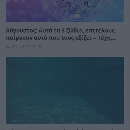
Αύγουστος: Αυτά τα 3 ζώδια, επιτέλους,
παίρνουν αυτό που τους αξίζει – Τύχη,
ευκαιρίες και απρόσμενες εξελίξεις
Κυ, 9 Αυγ 2026 08:40