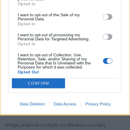
Opted In
I want to opt-out of the Sale of my
Personal Data.
Opted In
I want to opt-out of processing my
Personal Data for Targeted Advertising.
Opted In
I want to opt-out of Collection, Use,
Retention, Sale, and/or Sharing of my
Personal Data that Is Unrelated with the
Purposes for which it was collected.
Opted Out
Χάρης Κωστόπουλος: Η τελευταία
CONFIRM
συνέντευξη του τραγουδιστή, πριν
“φύγει” από τη ζωή – Η καριέρα, οι πίστες
και η στενή σχέση με τον Καρρά
Data Deletion
Data Access
Privacy Policy
Σα, 20 Ιαν 2024 14:06
Θλίψη σκόρπισε η είδηση του θανάτου του Χάρη