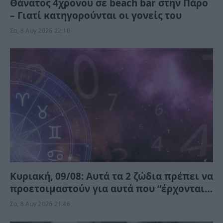
Θάνατος 4χρονου σε beach bar στην Πάρο
– Γιατί κατηγορούνται οι γονείς του
Σα, 8 Αυγ 2026 22:10
Κυριακή, 09/08: Αυτά τα 2 ζώδια πρέπει να
προετοιμαστούν για αυτά που “έρχονται”
– Ποιοι κερδίζουν;
Σα, 8 Αυγ 2026 21:46