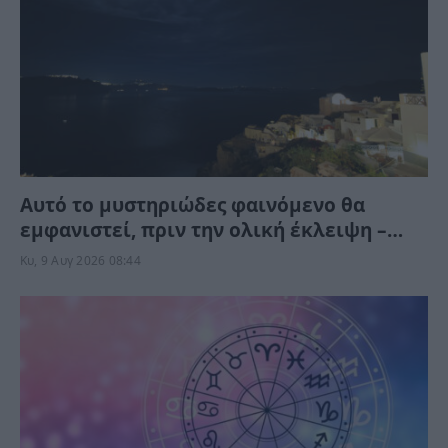
Αυτό το μυστηριώδες φαινόμενο θα
εμφανιστεί, πριν την ολική έκλειψη –
Μπορείτε να το δείτε αλλά όχι να το
Κυ, 9 Αυγ 2026 08:44
φωτογραφίσετε