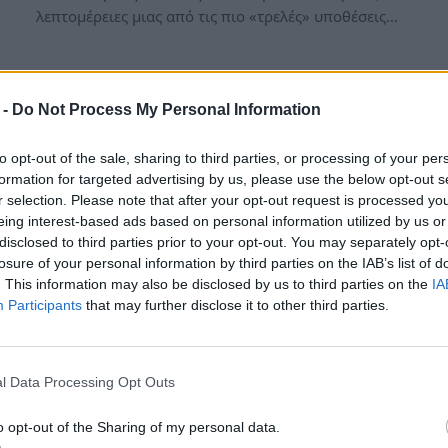
λεπτομέρειες μιας από τις πιο «τρελές» υποθέσεις…
 -
Do Not Process My Personal Information
to opt-out of the sale, sharing to third parties, or processing of your per
formation for targeted advertising by us, please use the below opt-out s
r selection. Please note that after your opt-out request is processed y
eing interest-based ads based on personal information utilized by us or
disclosed to third parties prior to your opt-out. You may separately opt-
losure of your personal information by third parties on the IAB’s list of
. This information may also be disclosed by us to third parties on the
IA
Participants
that may further disclose it to other third parties.
Σοκ στην Πάτρα: Άνδpας πέθαnε
στο σπίτι αλλά η σύζυγός του
l Data Processing Opt Outs
δεν κατάλαβε τίποτα – Πwς
αποκαλύφθnκε η ανείπωτn
o opt-out of the Sharing of my personal data.
τpαγωδία