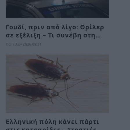
Γουδί, πριν από λίγο: Θρίλερ
σε εξέλιξη – Τι συνέβη στη
γυναίκα στη
Πα, 7 Αυγ 2026 09:31
Μιχαλακοπούλου;
Ελληνική πόλη κάνει πάρτι
στις κατσαρίδες – Στρατιές