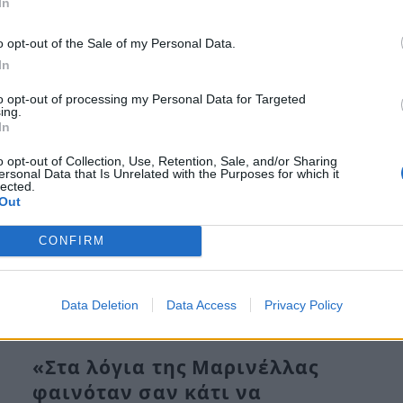
In
Δε, 28 Οκτ 2024 21:05
o opt-out of the Sale of my Personal Data.
Σύμφωνα με το tempo24.news η Αστυνομία
In
ενημερώθηκε για πτώμα ηλικιωμένου άνδρα σε
to opt-out of processing my Personal Data for Targeted
σπίτι…
ing.
In
o opt-out of Collection, Use, Retention, Sale, and/or Sharing
ersonal Data that Is Unrelated with the Purposes for which it
lected.
Out
CONFIRM
Data Deletion
Data Access
Privacy Policy
«Στα λόγια της Μαρινέλλας
φαινόταν σαν κάτι να