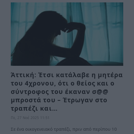
Άττική: Έτσι κατάλαβε η μητέρα
του 4χρονου, ότι ο θείος και ο
σύντροφος του έκαναν σ@@
μπροστά του – Έτρωγαν στο
τραπέζι και…
Πε, 27 Νοέ 2025 11:51
Σε ένα οικογενειακό τραπέζι, πριν από περίπου 10