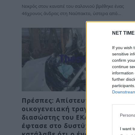
Νεκρός στον καναπέ του σαλονιού βρέθηκε ένας
46χρονος άνδρας στη Ναύπακτο, ύστερα από…
NET TIME
If you wish 
sensitive in
confirm you
continue se
information 
further disc
participants
Downstream 
Πρέσπες: Απίστευτη
οικογενειακή τραγωδία – Ο
Persona
διασώστης του ΕΚΑΒ, μόλις
έφτασε στο δυστύχημα,
I want t
κατάλαβε ότι ο ένας νεκρός