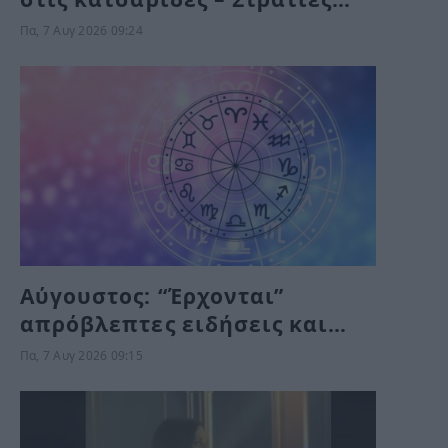
κάνουν βόλτα μέρα-νύχτα
Πα, 7 Αυγ 2026 09:24
στους δρόμους (Βίντεο)
Αύγουστος: “Έρχονται”
απρόβλεπτες ειδήσεις και
αλλαγές για αυτά τα ζώδια
Πα, 7 Αυγ 2026 09:15