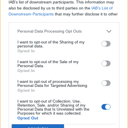
IAB’s list of downstream participants. This information may
also be disclosed by us to third parties on the
IAB’s List of
Downstream Participants
that may further disclose it to other
third parties.
Personal Data Processing Opt Outs
I want to opt-out of the Sharing of my
personal data.
Opted In
I want to opt-out of the Sale of my
Personal Data.
Opted In
Πώς να καθαρίσετε τον φούρνο σας χωρίς
I want to opt-out of processing my
χημικά με δύο πρώτες ύλες που έχουμε
Personal Data for Targeted Advertising.
στο σπίτι.
Opted In
Δε, 2 Μάι 2022 08:19
I want to opt-out of Collection, Use,
Retention, Sale, and/or Sharing of my
Τα καθαριστικά φούρνου όχι μόνο μπορούν να
Personal Data that Is Unrelated with the
Purposes for which it was collected.
αποδειχθούν επιβλαβή για την υγεία σας…
Opted Out