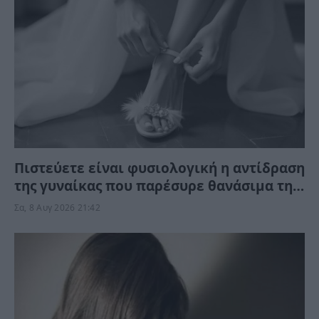
Πιστεύετε είναι φυσιολογική η αντίδραση
της γυναίκας που παρέσυρε θανάσιμα τη
34χρονη νύφη; «Θέλω τον πατέρα μου…»
Σα, 8 Αυγ 2026 21:42
(Βίντεο)