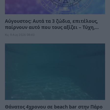
Αύγουστος: Αυτά τα 3 ζώδια, επιτέλους,
παίρνουν αυτό που τους αξίζει – Τύχη,
ευκαιρίες και απρόσμενες εξελίξεις
Κυ, 9 Αυγ 2026 08:40
Θάνατος 4χρονου σε beach bar στην Πάρο