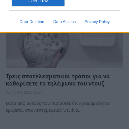
CONFIRM
Data Deletion
Data Access
Privacy Policy
Τρεις αποτελεσματικοί τρόποι για να
καθαρίσετε το τηλέφωνο του ντουζ
Κυ, 17 Οκτ 2021 09:36
Είστε από αυτούς που πιστεύετε ότι η καθαριότητα
κρύβεται στις λεπτομέρειες; Ότι ένα…