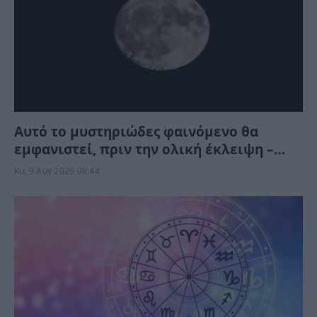
Αυτό το μυστηριώδες φαινόμενο θα
εμφανιστεί, πριν την ολική έκλειψη –
Μπορείτε να το δείτε αλλά όχι να το
Κυ, 9 Αυγ 2026 08:44
φωτογραφίσετε