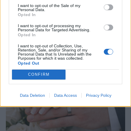
I want to opt-out of the Sale of my
Personal Data.
Opted In
I want to opt-out of processing my
Personal Data for Targeted Advertising.
Opted In
Tο αστρολογικό γεγονός, που κρατάει
I want to opt-out of Collection, Use,
μέχρι τις 17 Σεπτεμβρίου και δοκιμάζει
Retention, Sale, and/or Sharing of my
Personal Data that Is Unrelated with the
αξίες, πορτοφόλι και φέρνει στην
Πε, 6 Αυγ 2026 18:06
Purposes for which it was collected.
επιφάνεια παλιές πληγές
Opted Out
CONFIRM
Data Deletion
Data Access
Privacy Policy