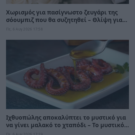
Χωρισμός για πασίγνωστο ζευγάρι της
σόουμπιζ που θα συζητηθεί – Θλίψη για
την κόρη ευρωβουλευτή
Πε, 6 Αυγ 2026 17:58
Ιχθυοπώλης αποκαλύπτει το μυστικό για
να γίνει μαλακό το χταπόδι – Το μυστικό
είναι μετά το βράσιμο
Πε, 6 Αυγ 2026 17:29