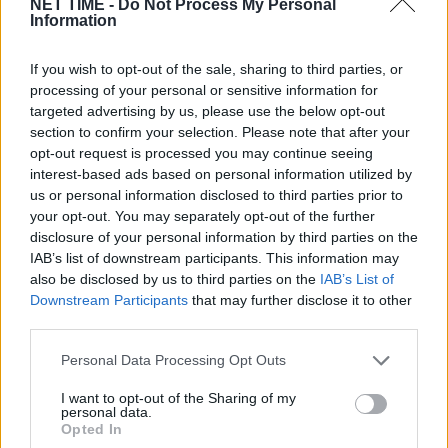
NET TIME -
Do Not Process My Personal
Information
If you wish to opt-out of the sale, sharing to third parties, or
processing of your personal or sensitive information for
targeted advertising by us, please use the below opt-out
section to confirm your selection. Please note that after your
opt-out request is processed you may continue seeing
interest-based ads based on personal information utilized by
us or personal information disclosed to third parties prior to
your opt-out. You may separately opt-out of the further
Αύγουστος: Αυτά τα 2 ζώδια
disclosure of your personal information by third parties on the
IAB’s list of downstream participants. This information may
παραμελήθηκαν πολύ – Το Σύμπαν τους
also be disclosed by us to third parties on the
IAB’s List of
δίνει τύχη το Σαββατοκύριακο
Πε, 6 Αυγ 2026 18:06
Downstream Participants
that may further disclose it to other
third parties.
Personal Data Processing Opt Outs
I want to opt-out of the Sharing of my
personal data.
Opted In