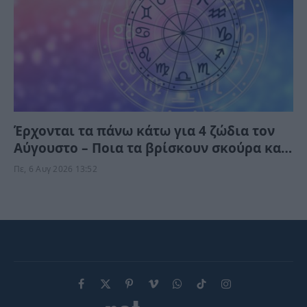
Έρχονται τα πάνω κάτω για 4 ζώδια τον
Αύγουστο – Ποια τα βρίσκουν σκούρα και
ποια αναπνεόυν
Πε, 6 Αυγ 2026 13:52
Facebook
X
Pinterest
Vimeo
WhatsApp
TikTok
Instagram
(Twitter)