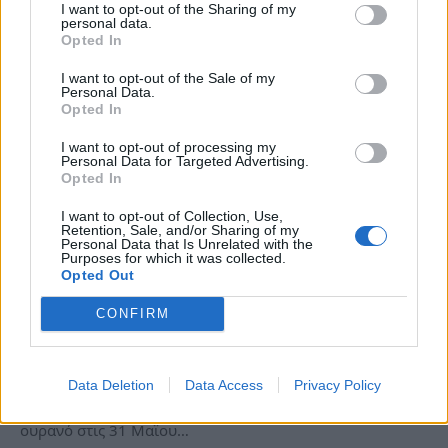
I want to opt-out of the Sharing of my
personal data.
Opted In
I want to opt-out of the Sale of my
Personal Data.
Opted In
I want to opt-out of processing my
Personal Data for Targeted Advertising.
Opted In
I want to opt-out of Collection, Use,
Retention, Sale, and/or Sharing of my
Personal Data that Is Unrelated with the
Purposes for which it was collected.
Opted Out
Blue Moon: Τα 3 ζώδια που επηρεάζονται
περισσότερο από τη δεύτερη πανσέληνο
CONFIRM
του Μαΐου
Τε, 20 Μάι 2026 14:47
Data Deletion
Data Access
Privacy Policy
Η σπάνια πανσέληνος Blue Moon που θα φωτίσει τον
ουρανό στις 31 Μαΐου…