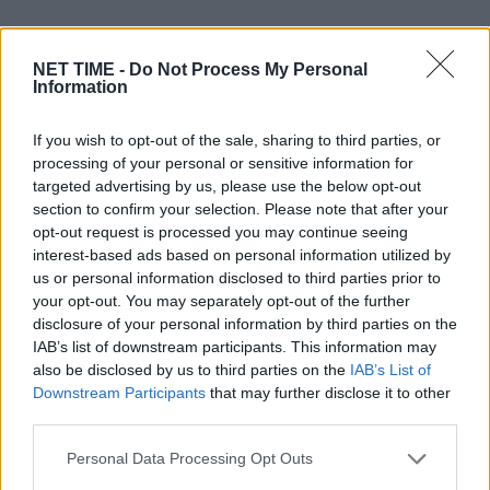
NET TIME -
Do Not Process My Personal
Information
If you wish to opt-out of the sale, sharing to third parties, or
processing of your personal or sensitive information for
targeted advertising by us, please use the below opt-out
section to confirm your selection. Please note that after your
opt-out request is processed you may continue seeing
interest-based ads based on personal information utilized by
us or personal information disclosed to third parties prior to
your opt-out. You may separately opt-out of the further
Τα 3 ζώδια που προσελκύουν οικονομική
disclosure of your personal information by third parties on the
επιτυχία έως τις 24 Μαΐου – «Νέες
IAB’s list of downstream participants. This information may
δυνατότητες και απρόσμενες ευκαιρίες»
also be disclosed by us to third parties on the
IAB’s List of
Downstream Participants
that may further disclose it to other
Πε, 21 Μάι 2026 11:05
third parties.
Κριός Επενδύστε στη μακροπρόθεσμη σταθερότητά σας,
Personal Data Processing Opt Outs
Κριοί. Τη Δευτέρα 18 Μαΐου, ο Άρης…