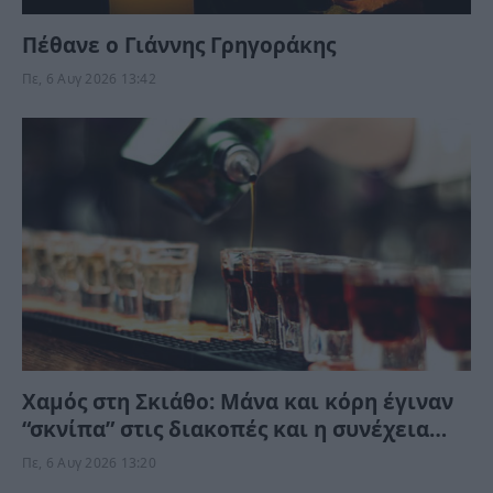
Πέθανε ο Γιάννης Γρηγοράκης
Πε, 6 Αυγ 2026 13:42
Χαμός στη Σκιάθο: Μάνα και κόρη έγιναν
“σκνίπα” στις διακοπές και η συνέχεια
δεν περιγράφεται
Πε, 6 Αυγ 2026 13:20