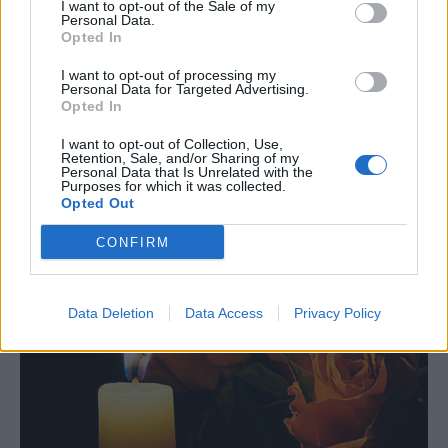
I want to opt-out of the Sale of my
Personal Data.
Opted In
I want to opt-out of processing my
Personal Data for Targeted Advertising.
Opted In
Έρχονται τα πάνω κάτω για 4 ζώδια τον
I want to opt-out of Collection, Use,
Retention, Sale, and/or Sharing of my
Αύγουστο – Ποια τα βρίσκουν σκούρα και
Personal Data that Is Unrelated with the
ποια αναπνεόυν
Purposes for which it was collected.
Πε, 6 Αυγ 2026 13:52
Opted Out
CONFIRM
Data Deletion
Data Access
Privacy Policy