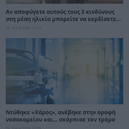
Αν αποφύγετε αυτούς τους 3 κινδύνους
στη μέση ηλικία μπορείτε να κερδίσετε
έως 13 χρόνια ζωής χωρίς άνοια
Πε, 6 Αυγ 2026 21:23
Ντύθηκε «Χάρος», ανέβηκε στην οροφή
νοσοκομείου και… σκόρπισε τον τρόμο
Πε, 6 Αυγ 2026 21:09