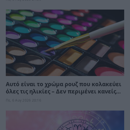
Αυτό είναι το χρώμα ρουζ που κολακεύει
όλες τις ηλικίες – Δεν περιμένει κανείς
ότι “χαρίζει” τέτοια φρεσκάδα και
Πε, 6 Αυγ 2026 20:16
νεανική όψη