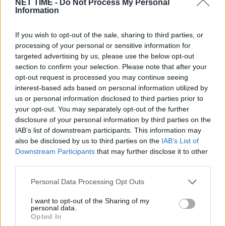
NET TIME -
Do Not Process My Personal
Information
If you wish to opt-out of the sale, sharing to third parties, or
processing of your personal or sensitive information for
targeted advertising by us, please use the below opt-out
section to confirm your selection. Please note that after your
opt-out request is processed you may continue seeing
interest-based ads based on personal information utilized by
us or personal information disclosed to third parties prior to
your opt-out. You may separately opt-out of the further
Έρχονται τα πάνω κάτω για 4 ζώδια τον
disclosure of your personal information by third parties on the
IAB’s list of downstream participants. This information may
Αύγουστο – Ποια τα βρίσκουν σκούρα και
also be disclosed by us to third parties on the
IAB’s List of
ποια αναπνεόυν
Πε, 6 Αυγ 2026 23:52
Downstream Participants
that may further disclose it to other
third parties.
Personal Data Processing Opt Outs
I want to opt-out of the Sharing of my
personal data.
Opted In