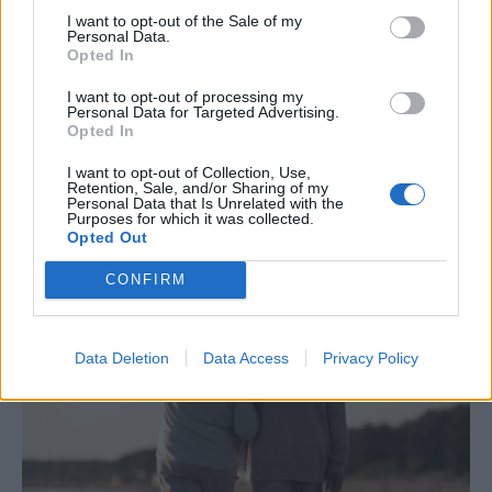
I want to opt-out of the Sale of my
Personal Data.
Opted In
I want to opt-out of processing my
Personal Data for Targeted Advertising.
Opted In
Γιατί στις 12 Αυγούστου όλα τα μάτια θα
I want to opt-out of Collection, Use,
είναι στραμμένα στον ουρανό – Κάτι πολύ
Retention, Sale, and/or Sharing of my
Personal Data that Is Unrelated with the
σπάνιο θα συμβεί
Πε, 6 Αυγ 2026 21:47
Purposes for which it was collected.
Opted Out
CONFIRM
Data Deletion
Data Access
Privacy Policy