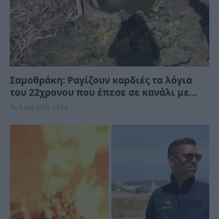
Σαμοθράκη: Ραγίζουν καρδιές τα λόγια
του 22χρονου που έπεσε σε κανάλι με
καυτό νερό – “Μαμά νόμιζες…”
Τε, 5 Αυγ 2026 23:10