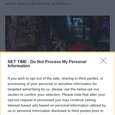
media έκανε η βουλευτής Κυκλάδων…
NET TIME -
Do Not Process My Personal
Information
If you wish to opt-out of the sale, sharing to third parties, or
Τζώρτζης Μονογυιός:Η τραγική ειρωνεία
processing of your personal or sensitive information for
πίσω από το μοιραίο ατύχημα και το
targeted advertising by us, please use the below opt-out
τελευταίο τηλεφώνημα σε φίλο του.
section to confirm your selection. Please note that after your
opt-out request is processed you may continue seeing
Πα, 14 Ιαν 2022 09:17
interest-based ads based on personal information utilized by
us or personal information disclosed to third parties prior to
«Έρχομαι να σου δείξω τι γκάζια έχει» φέρεται να είπε ο