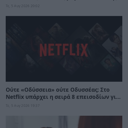
παιδιά
Τε, 5 Αυγ 2026 20:02
Ούτε «Οδύσσεια» ούτε Οδυσσέας: Στο
Netflix υπάρχει η σειρά 8 επεισοδίων για
να απολαύσετε τον Όμηρο χωρίς να
Τε, 5 Αυγ 2026 19:37
φύγετε από το σπίτι