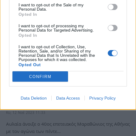
Κυριακής, οι παίχτες θα κοντραριστούν…
I want to opt-out of the Sale of my
Personal Data.
Opted In
I want to opt-out of processing my
Personal Data for Targeted Advertising.
Opted In
I want to opt-out of Collection, Use,
Retention, Sale, and/or Sharing of my
Personal Data that Is Unrelated with the
Purposes for which it was collected.
Opted Out
CONFIRM
Αυθεντικός Μαραθώνιος 2023: Αυτοί είναι
Data Deletion
Data Access
Privacy Policy
οι δύο Έλληνες νικητές στα 5 χιλιόμετρα
Κυ, 12 Νοέ 2023 11:33
Αυλαία άνοιξε ο 40ος επετειακός Μαραθώνιος της Αθήνας
με τον αγώνα των πέντε…