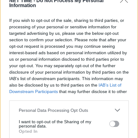
NET TIME -
Do Not Process My Personal
νησιού, καθώς κάποιοι παίκτες,…
Information
If you wish to opt-out of the sale, sharing to third parties, or
processing of your personal or sensitive information for
targeted advertising by us, please use the below opt-out
section to confirm your selection. Please note that after your
opt-out request is processed you may continue seeing
interest-based ads based on personal information utilized by
us or personal information disclosed to third parties prior to
your opt-out. You may separately opt-out of the further
disclosure of your personal information by third parties on the
IAB’s list of downstream participants. This information may
also be disclosed by us to third parties on the
IAB’s List of
Downstream Participants
that may further disclose it to other
Survivor 2024 spoiler 5/2: Όλο το
third parties.
παρασκήνιο για τη 2η ασυλία – Οι νικητές
Personal Data Processing Opt Outs
και ο υποψήφιος για αποχώρηση
Δε, 5 Φεβ 2024 11:12
I want to opt-out of the Sharing of my
personal data.
Opted In
Σήμερα (5/2), μετά το γεμάτο ένταση επεισόδιο της