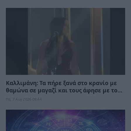
Καλλιμάνη: Τα πήρε ξανά στο κρανίο με
θαμώνα σε μαγαζί και τους άφησε με το
στόμα ανοικτό – “Σήκω πάνω…” (Βίντεο)
Πα, 7 Αυγ 2026 08:44