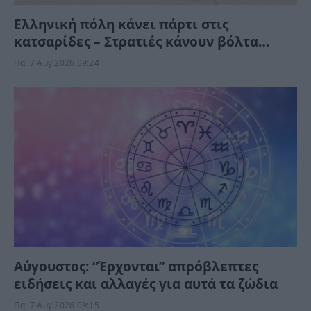
Ελληνική πόλη κάνει πάρτι στις
κατσαρίδες – Στρατιές κάνουν βόλτα
μέρα-νύχτα στους δρόμους (Βίντεο)
Πα, 7 Αυγ 2026 09:24
Αύγουστος: “Έρχονται” απρόβλεπτες
ειδήσεις και αλλαγές για αυτά τα ζώδια
Πα, 7 Αυγ 2026 09:15