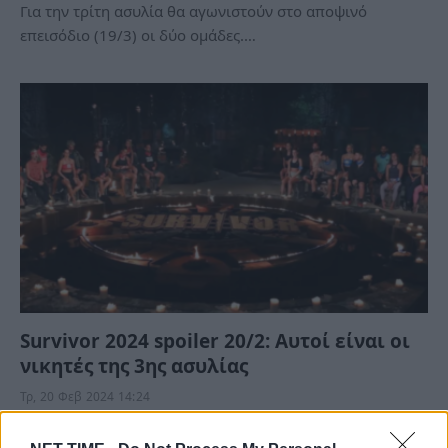
Για την τρίτη ασυλία θα αγωνιστούν στο αποψινό
επεισόδιο (19/3) οι δύο ομάδες.…
Survivor 2024 spoiler 20/2: Αυτοί είναι οι
νικητές της 3ης ασυλίας
Τρ, 20 Φεβ 2024 14:24
Με εντάσεις θα κινηθεί και το σημερινό συμβούλιο του