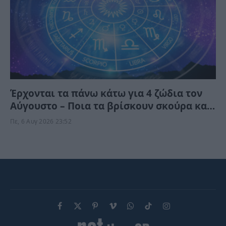
Έρχονται τα πάνω κάτω για 4 ζώδια τον
Αύγουστο – Ποια τα βρίσκουν σκούρα και
ποια αναπνεόυν
Πε, 6 Αυγ 2026 23:52
Facebook
X
Pinterest
Vimeo
WhatsApp
TikTok
Instagram
(Twitter)