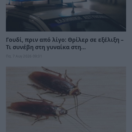
Γουδί, πριν από λίγο: Θρίλερ σε εξέλιξη –
Τι συνέβη στη γυναίκα στη
Μιχαλακοπούλου;
Πα, 7 Αυγ 2026 09:31