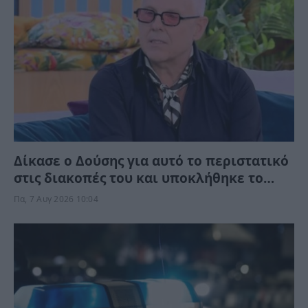
Δίκασε ο Δούσης για αυτό το περιστατικό
στις διακοπές του και υποκλήθηκε το
ίντερνετ – “Θέλεις να κάνεις την παραλία
Πα, 7 Αυγ 2026 10:04
Π@@@@@;”