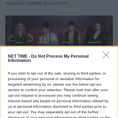
παραμένει σταθερή αξία του ΣΚΑΙ,…
NET TIME -
Do Not Process My Personal
Information
If you wish to opt-out of the sale, sharing to third parties, or
processing of your personal or sensitive information for
GNTM 4: Εσπευσμένη μεταφορά των
targeted advertising by us, please use the below opt-out
παικτών λόγω φωτιάς
section to confirm your selection. Please note that after your
opt-out request is processed you may continue seeing
Πε, 5 Αυγ 2021 18:31
interest-based ads based on personal information utilized by
us or personal information disclosed to third parties prior to
Οι καταστροφικές φωτιές που πλήττουν τη χώρα, τις
your opt-out. You may separately opt-out of the further
τελευταίες μέρες, χτύπησαν και την…
disclosure of your personal information by third parties on the