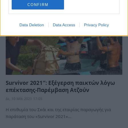
CONFIRM
Data Deletion
Data Access
Privacy Policy
Survivor 2021″: Εξέγερση παικτών λόγω
επέκτασης-Παρέμβαση Ατζούν
Δε, 10 Μάι 2021 17:05
Η επιθυμία του Σκάι και της εταιρίας παραγωγής για
παράταση του «Survivor 2021»…