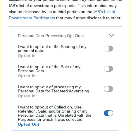
IAB’s list of downstream participants. This information may
also be disclosed by us to third parties on the
IAB’s List of
Downstream Participants
that may further disclose it to other
third parties.
Personal Data Processing Opt Outs
I want to opt-out of the Sharing of my
personal data.
Opted In
I want to opt-out of the Sale of my
Personal Data.
Opted In
Πίσω από τις κάμερες του Survivor: Πόσο
I want to opt-out of processing my
αυθόρμητες είναι οι αντιδράσεις των
Personal Data for Targeted Advertising.
Opted In
παικτών;
I want to opt-out of Collection, Use,
Σα, 29 Μάι 2021 23:40
Retention, Sale, and/or Sharing of my
Personal Data that Is Unrelated with the
Survivor backstage: Έχετε αναρωτηθεί πως είναι η
Purposes for which it was collected.
Opted Out
κατάσταση στο Survivor πίσω από τις κάμερες;…