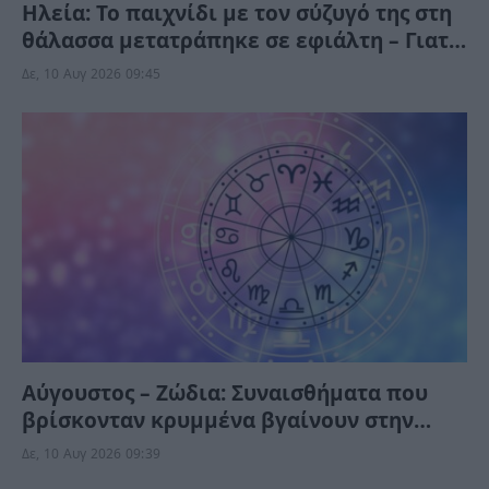
Ηλεία: Το παιχνίδι με τον σύζυγό της στη
θάλασσα μετατράπηκε σε εφιάλτη – Γιατί
τον συνέλαβαν;
Δε, 10 Αυγ 2026 09:45
Αύγουστος – Ζώδια: Συναισθήματα που
βρίσκονταν κρυμμένα βγαίνουν στην
επιφάνεια – Ένα μήνυμα φέρνει
Δε, 10 Αυγ 2026 09:39
ανατροπή